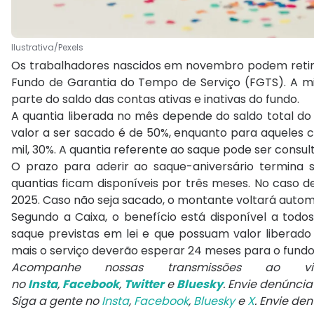
Ilustrativa/Pexels
Os trabalhadores nascidos em novembro podem retirar,
Fundo de Garantia do Tempo de Serviço (FGTS). A m
parte do saldo das contas ativas e inativas do fundo.
A quantia liberada no mês depende do saldo total do
valor a ser sacado é de 50%, enquanto para aqueles com
mil, 30%. A quantia referente ao saque pode ser consul
O prazo para aderir ao saque-aniversário termina
quantias ficam disponíveis por três meses. No caso de
2025. Caso não seja sacado, o montante voltará auto
Segundo a Caixa, o benefício está disponível a to
saque previstas em lei e que possuam valor liberad
mais o serviço deverão esperar 24 meses para o fundo 
Acompanhe nossas transmissões ao
no
Insta
,
Facebook
,
Twitter
e
Bluesky
. Envie denúnci
Siga a gente no
Insta
,
Facebook
,
Bluesky
e
X
. Envie de