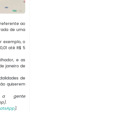
 referente ao
irada de uma
r exemplo, o
0,01 até R$ 5
lhador, e as
de janeiro de
dalidades de
não quiserem
 a gente
p).
atsApp
).