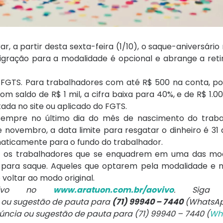
 a partir desta sexta-feira (1/10), o saque-aniversário
igração para a modalidade é opcional e abrange a ret
 FGTS. Para trabalhadores com até R$ 500 na conta, po
 saldo de R$ 1 mil, a cifra baixa para 40%, e de R$ 1.00
tada no site ou aplicado do FGTS.
 sempre no último dia do mês de nascimento do traba
 novembro, a data limite para resgatar o dinheiro é 31 
maticamente para o fundo do trabalhador.
dos os trabalhadores que se enquadrem em uma das mo
o para saque. Aqueles que optarem pela modalidade e 
voltar ao modo original.
 vivo no
www.aratuon.com.br/aovivo
. Siga
a ou sugestão de pauta para
(71) 99940 – 7440
(WhatsAp
núncia ou sugestão de pauta para (71) 99940 – 7440 (
Wh