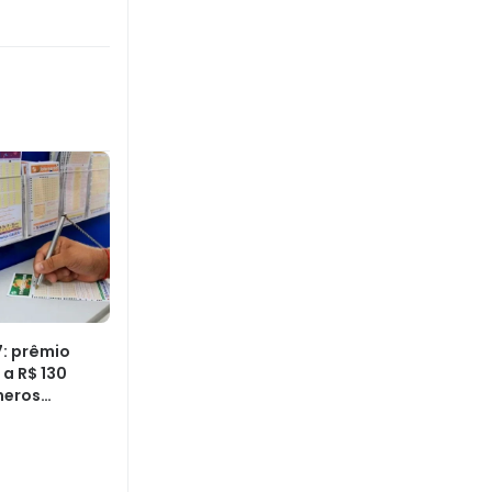
: prêmio
a R$ 130
meros