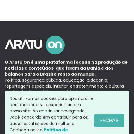
O Aratu On é uma plataforma focada na produção de
notícias e conteúdos, que falam da Bahia e dos
baianos para o Brasil e resto do mundo.
Política, segurança pública, educação, cidadania,
reportagens especiais, interior, entretenimento e cultura.
Aqui, tudo vira notícia e a notícia é no tempo presente,
com a credibilidade do
Grupo Aratu.
Nós utilizamos cookies para aprimorar e
Grupo Aratu
Política de privacidade
Anuncie conosco
personalizar a sua experiência em
nosso site. Ao continuar navegando,
você concorda em contribuir para os
FECHAR
dados estatísticos de melhoria.
Siga-nos
Conheça nossa
Política de