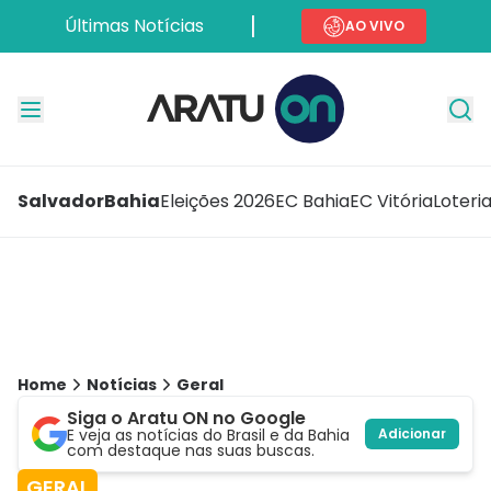
Últimas Notícias
AO VIVO
Salvador
Bahia
Eleições 2026
EC Bahia
EC Vitória
Loteri
Home
Notícias
Geral
Siga o Aratu ON no Google
E veja as notícias do Brasil e da Bahia
Adicionar
com destaque nas suas buscas.
GERAL