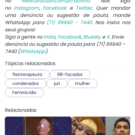
no
www.aratuon.com.br/aovivo
. Nos siga
no
Instagram
,
Facebook
e
Twitter
. Quer mandar
uma denúncia ou sugestão de pauta, mande
WhatsApp para
(71) 99940 - 7440
. Nos insira nos
seus grupos!
Siga a gente no
Insta
,
Facebook
,
Bluesky
e
X
. Envie
denúncia ou sugestão de pauta para (71) 99940 –
7440 (
WhatsApp
).
Tópicos relacionados
fisioterapeuta
68-facadas
condenados
juri
mulher
Feminicídio
Relacionadas