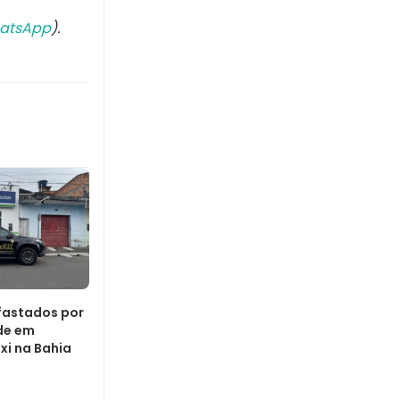
atsApp
).
fastados por
de em
xi na Bahia