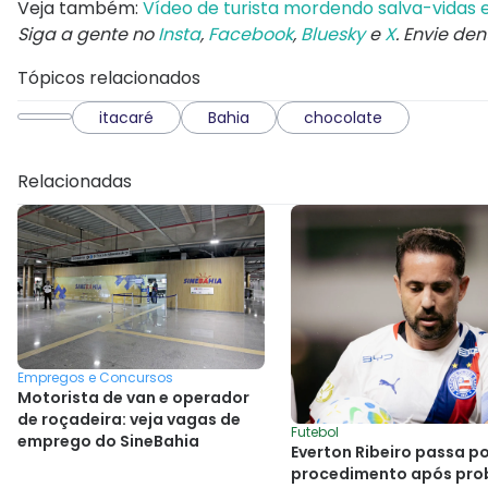
Veja também:
Vídeo de turista mordendo salva-vidas em
Siga a gente no
Insta
,
Facebook
,
Bluesky
e
X
. Envie de
Tópicos relacionados
itacaré
Bahia
chocolate
Relacionadas
Empregos e Concursos
Motorista de van e operador
de roçadeira: veja vagas de
Futebol
emprego do SineBahia
Everton Ribeiro passa p
procedimento após pro