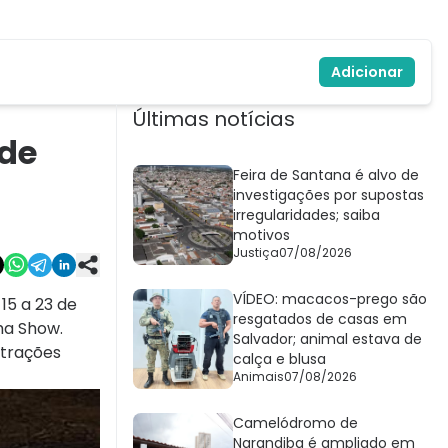
Adicionar
Últimas notícias
 de
Feira de Santana é alvo de
investigações por supostas
irregularidades; saiba
motivos
Justiça
07/08/2026
VÍDEO: macacos-prego são
15 a 23 de
resgatados de casas em
ha Show.
Salvador; animal estava de
atrações
calça e blusa
Animais
07/08/2026
Camelódromo de
Narandiba é ampliado em