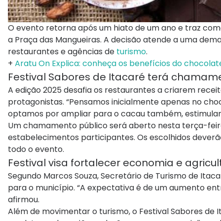
O evento retorna após um hiato de um ano e traz como
a Praça das Mangueiras. A decisão atende a uma demanda 
restaurantes e agências de
turismo
.
+
Aratu On Explica: conheça os benefícios do chocola
Festival Sabores de Itacaré terá chamam
A edição 2025 desafia os restaurantes a criarem rece
protagonistas. “Pensamos inicialmente apenas no choc
optamos por ampliar para o cacau também, estimulando 
Um chamamento público será aberto nesta terça-feira 
estabelecimentos participantes. Os escolhidos deverã
todo o evento.
Festival visa fortalecer economia e agricul
Segundo Marcos Souza, Secretário de Turismo de Itac
para o município. “A expectativa é de um aumento entr
afirmou.
Além de movimentar o turismo, o Festival Sabores de It