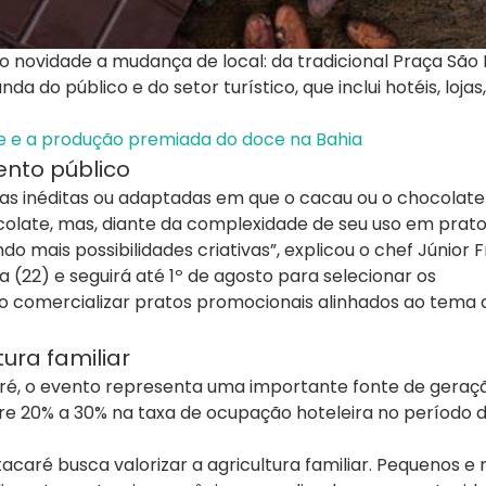
 novidade a mudança de local: da tradicional Praça São 
do público e do setor turístico, que inclui hotéis, lojas,
te e a produção premiada do doce na Bahia
ento público
itas inéditas ou adaptadas em que o cacau ou o chocolat
olate, mas, diante da complexidade de seu uso em prato
mais possibilidades criativas”, explicou o chef Júnior F
(22) e seguirá até 1º de agosto para selecionar os
o comercializar pratos promocionais alinhados ao tema 
tura familiar
aré, o evento representa uma importante fonte de geraç
e 20% a 30% na taxa de ocupação hoteleira no período do
acaré busca valorizar a agricultura familiar. Pequenos e