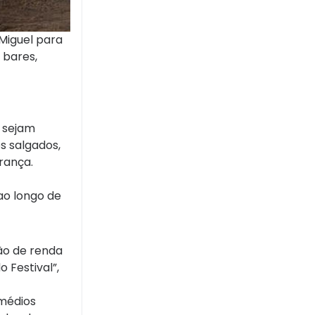
Miguel para
 bares,
e sejam
s salgados,
rança.
ao longo de
ão de renda
 Festival”,
 médios