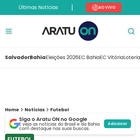
Últimas Notícias
AO VIVO
Salvador
Bahia
Eleições 2026
EC Bahia
EC Vitória
Loteri
Home
Notícias
Futebol
Siga o Aratu ON no Google
E veja as notícias do Brasil e da Bahia
Adicionar
com destaque nas suas buscas.
FUTEBOL