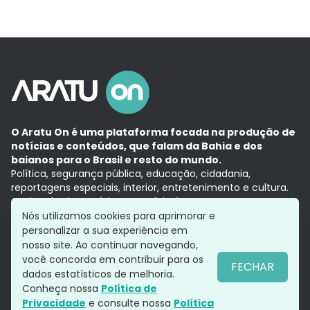
O Aratu On é uma plataforma focada na produção de
notícias e conteúdos, que falam da Bahia e dos
baianos para o Brasil e resto do mundo.
Política, segurança pública, educação, cidadania,
reportagens especiais, interior, entretenimento e cultura.
Aqui, tudo vira notícia e a notícia é no tempo presente,
com a credibilidade do
Grupo Aratu.
Nós utilizamos cookies para aprimorar e
Grupo Aratu
Política de privacidade
Anuncie conosco
personalizar a sua experiência em
nosso site. Ao continuar navegando,
você concorda em contribuir para os
FECHAR
dados estatísticos de melhoria.
Siga-nos
Conheça nossa
Política de
Privacidade
e consulte nossa
Política