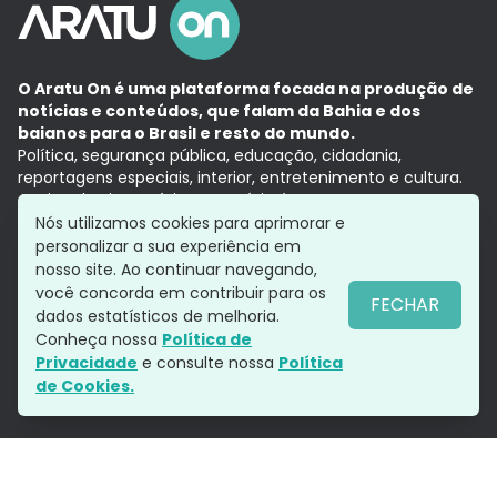
O Aratu On é uma plataforma focada na produção de
notícias e conteúdos, que falam da Bahia e dos
baianos para o Brasil e resto do mundo.
Política, segurança pública, educação, cidadania,
reportagens especiais, interior, entretenimento e cultura.
Aqui, tudo vira notícia e a notícia é no tempo presente,
com a credibilidade do
Grupo Aratu.
Nós utilizamos cookies para aprimorar e
Grupo Aratu
Política de privacidade
Anuncie conosco
personalizar a sua experiência em
nosso site. Ao continuar navegando,
você concorda em contribuir para os
FECHAR
dados estatísticos de melhoria.
Siga-nos
Conheça nossa
Política de
Privacidade
e consulte nossa
Política
de Cookies.