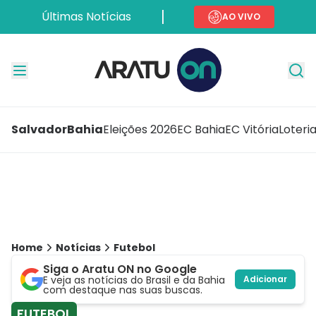
Últimas Notícias
AO VIVO
Salvador
Bahia
Eleições 2026
EC Bahia
EC Vitória
Loteri
Home
Notícias
Futebol
Siga o Aratu ON no Google
E veja as notícias do Brasil e da Bahia
Adicionar
com destaque nas suas buscas.
FUTEBOL