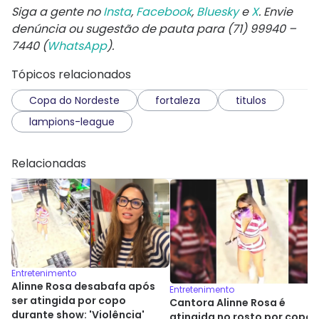
Siga a gente no
Insta
,
Facebook
,
Bluesky
e
X
. Envie
denúncia ou sugestão de pauta para (71) 99940 –
7440 (
WhatsApp
).
Tópicos relacionados
Copa do Nordeste
fortaleza
titulos
lampions-league
Relacionadas
Entretenimento
Alinne Rosa desabafa após
Entretenimento
ser atingida por copo
Cantora Alinne Rosa é
durante show: 'Violência'
atingida no rosto por copo