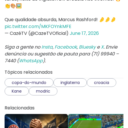
👏🎨🖼️
Que qualidade absurda, Marcus Rashford! 🤌🤌🤌
pic.twitter.com/MKFOYnkMFE
— CazéTV (@CazeTVOficial)
June 17, 2026
Siga a gente no
Insta
,
Facebook
,
Bluesky
e
X
. Envie
denúncia ou sugestão de pauta para (71) 99940 –
7440 (
WhatsApp
).
Tópicos relacionados
copa-do-mundo
inglaterra
croacia
Kane
modric
Relacionadas