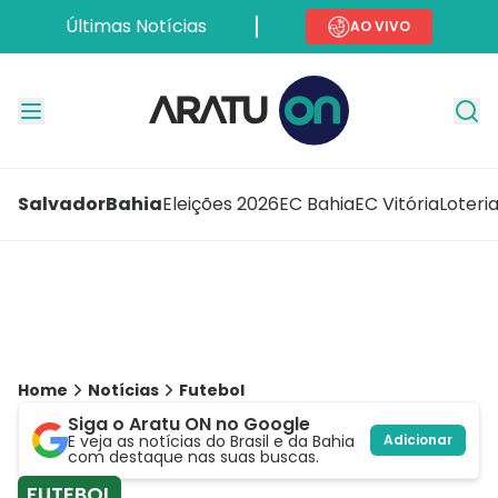
Últimas Notícias
AO VIVO
Salvador
Bahia
Eleições 2026
EC Bahia
EC Vitória
Loteri
Home
Notícias
Futebol
Siga o Aratu ON no Google
E veja as notícias do Brasil e da Bahia
Adicionar
com destaque nas suas buscas.
FUTEBOL