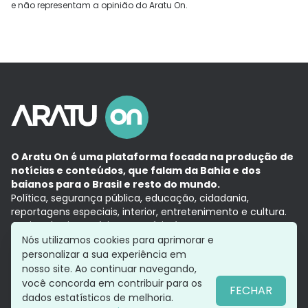
e não representam a opinião do Aratu On.
O Aratu On é uma plataforma focada na produção de
notícias e conteúdos, que falam da Bahia e dos
baianos para o Brasil e resto do mundo.
Política, segurança pública, educação, cidadania,
reportagens especiais, interior, entretenimento e cultura.
Aqui, tudo vira notícia e a notícia é no tempo presente,
com a credibilidade do
Grupo Aratu.
Nós utilizamos cookies para aprimorar e
Grupo Aratu
Política de privacidade
Anuncie conosco
personalizar a sua experiência em
nosso site. Ao continuar navegando,
você concorda em contribuir para os
FECHAR
dados estatísticos de melhoria.
Siga-nos