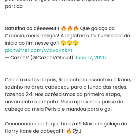
partida.
Baturina do céeeeeu!!! 🔥🔥🔥 Que golaço da
Croácia, meus amigos! A Inglaterra foi humilhada do
início ao fim nesse gol! 🫣🫣🫣
pic.twitter.com/vZqvoKXkAI
— CazéTV (@CazeTVOficial)
June 17, 2026
Cinco minutos depois, Rice cobrou escanteio e Kane,
sozinho na área, cabeceou para o fundo das redes,
fazendo 2x1. Nos acréscismos da primeira etapa,
novamente o empate: Musa aproveitou passe de
cabeça do meia Perisic e mandou para o gol.
Oooooooooooooh, que beleza!!! Mais um golaço do
Harry Kane de cabeça!!!! 🔥⚽