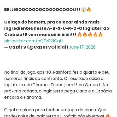
BELLIGOOOOOOOOOOOOOOOOL!!! 🤯🔥
Golaço do homem, pra colocar ainda mais
ingredientes neste A-B-S-U-R-D-O Inglaterra x
Croácia! E vem mais aiiiiiiiiiiiii!!! 🔥🔥🔥🔥🔥
pic.twitter.com/oQFzE21CqU
— CazéTV (@CazeTVOficial)
June 17, 2026
No final do jogo, aos 40, Rashford fez o quarto e deu
números finais ao confronto. O resultado deixa a
Inglaterra, de Thomas Tuchel, em 1º no Grupo L. Na
próxima rodada, a Inglaterra pega Gana e a Croácia
encara o Panamá.
O gol de placa para fechar um jogo de placa. Que
tarde/noite de Inglaterra x Croácia nós vivemos! 🔥