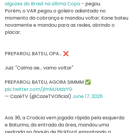
algozes do Brasil na última Copa
- pegou.
Porém, o VAR pegou o goleiro adiantado no
momento da cobrança e mandou voltar; Kane bateu
novamente e mandou para as redes, abrindo o
placar.
PREPAROU, BATEU, OPA... ❌
Juiz: "Calma ae... vamo voltar"
PREPAROU, BATEU, AGORA SIMMM ✅
pic.twitter.com/jlmMJMdzYG
— CazéTV (@CazeTVOficial)
June 17, 2026
Aos 36, a Croácia vem jogada rápida pela esquerda
e Baturina, da entrada da área, mandou uma
pedrada no ângulo de Pickford, empatando a