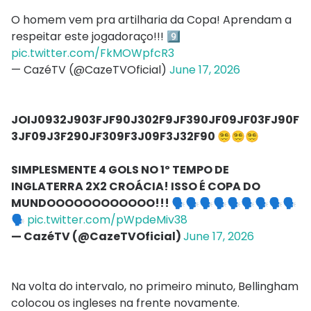
O homem vem pra artilharia da Copa! Aprendam a
respeitar este jogadoraço!!! 9️⃣
pic.twitter.com/FkMOWpfcR3
— CazéTV (@CazeTVOficial)
June 17, 2026
JOIJ0932J903FJF90J302F9JF390JF09JF03FJ90F
3JF09J3F290JF309F3J09F3J32F90 😵‍💫😵‍💫😵‍💫
SIMPLESMENTE 4 GOLS NO 1º TEMPO DE
INGLATERRA 2X2 CROÁCIA! ISSO É COPA DO
MUNDOOOOOOOOOOOO!!! 🗣️🗣️🗣️🗣️🗣️🗣️🗣️🗣️🗣️
🗣️
pic.twitter.com/pWpdeMiv38
— CazéTV (@CazeTVOficial)
June 17, 2026
Na volta do intervalo, no primeiro minuto, Bellingham
colocou os ingleses na frente novamente.