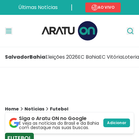
Últimas Notícias
AO VIVO
Salvador
Bahia
Eleições 2026
EC Bahia
EC Vitória
Loteri
Home
Notícias
Futebol
Siga o Aratu ON no Google
E veja as notícias do Brasil e da Bahia
Adicionar
com destaque nas suas buscas.
FUTEBOL