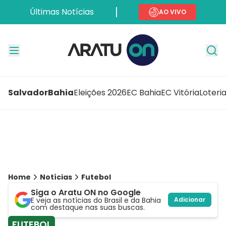
Últimas Notícias
AO VIVO
Salvador
Bahia
Eleições 2026
EC Bahia
EC Vitória
Loteri
Home
Notícias
Futebol
Siga o Aratu ON no Google
E veja as notícias do Brasil e da Bahia
Adicionar
com destaque nas suas buscas.
FUTEBOL