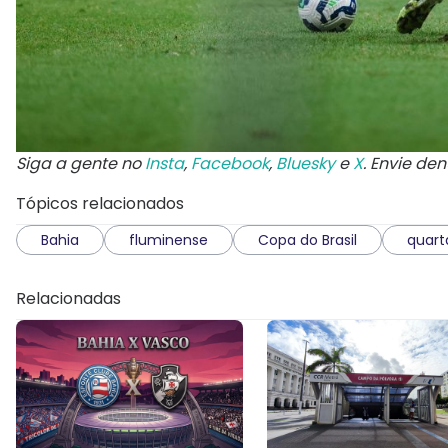
Siga a gente no
Insta
,
Facebook
,
Bluesky
e
X
. Envie de
Tópicos relacionados
Bahia
fluminense
Copa do Brasil
quart
Relacionadas