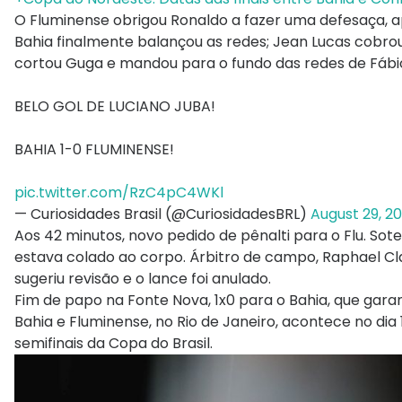
O Fluminense obrigou Ronaldo a fazer uma defesaça, a
Bahia finalmente balançou as redes; Jean Lucas cobrou f
cortou Guga e mandou para o fundo das redes de Fábi
BELO GOL DE LUCIANO JUBA!
BAHIA 1-0 FLUMINENSE!
pic.twitter.com/RzC4pC4WKl
— Curiosidades Brasil (@CuriosidadesBRL)
August 29, 2
Aos 42 minutos, novo pedido de pênalti para o Flu. Sot
estava colado ao corpo. Árbitro de campo, Raphael Cl
sugeriu revisão e o lance foi anulado.
Fim de papo na Fonte Nova, 1x0 para o Bahia, que gara
Bahia e Fluminense, no Rio de Janeiro, acontece no di
semifinais da Copa do Brasil.