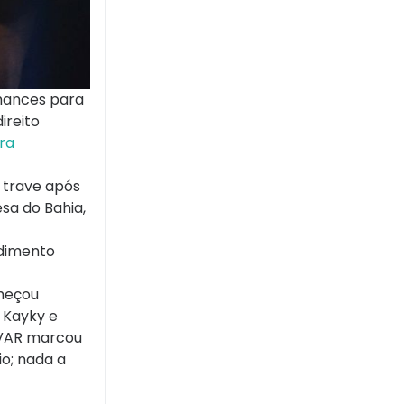
chances para
ireito
ira
 trave após
sa do Bahia,
edimento
omeçou
 Kayky e
o VAR marcou
io; nada a