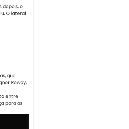
 depois, o
u. O lateral
as, que
agner Reway,
ta entre
ça para as