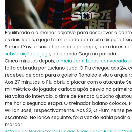
Equilibrado é o melhor adjetivo para descrever o conf
os dois lados, o jogo foi marcado por muita disputa físic
Samuel Xavier saiu chorando de campo, com dores na
substituição do jogo
, colocando Guga na partida.
Cinco minutos depois,
o meia Jean Lucas, convocado pa
falta cobrada por Luciano Juba. O Flu chegou aos 24, 
recebeu de cara para o goleiro Ronaldo e viu o arqueir
Aos 27 minutos, o Flu abriu o placar com o atacante S
milimétrico do jogador carioca após desvio no primeiro 
Na volta do intervalo, o time de Renato Gaúcho ajus
melhor a segunda etapa. O treinador baiano colocou Pu
Willian José, respectivamente. Aos 22, O Fluminense p
escanteio. No lance seguinte, foi a vez do Bahia pedir
marcar.
+Copa do Nordeste: Datas das finais entre Bahia e Con