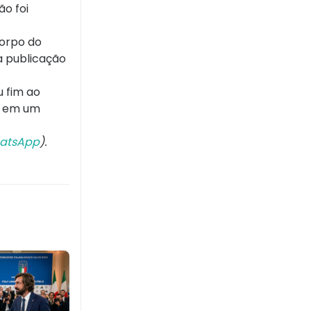
ão foi
corpo do
a publicação
u fim ao
a em um
atsApp
).