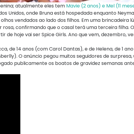
enina; atualmente eles tem
Mavie (2 anos) e Mel (11 mes
ados Unidos, onde Bruna está hospedada enquanto Neym
e olhos vendados ao lado dos filhos. Em uma brincadeira 
r rosa, confirmando que o casal terá uma terceira filha. 
tir de hoje vai ser Spice Girls. Ano que vem, dezembro, 
a, de 14 anos (com Carol Dantas), e de Helena, de 1 ano 
rlly). O anúncio pegou muitos seguidores de surpresa,
 negado publicamente os boatos de gravidez semanas ante