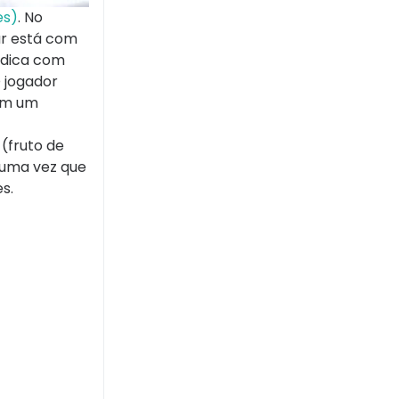
es)
. No
ar está com
lúdica com
O jogador
vem um
(fruto de
 uma vez que
s.