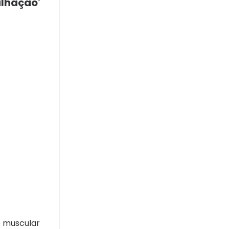
ilhação'
o muscular