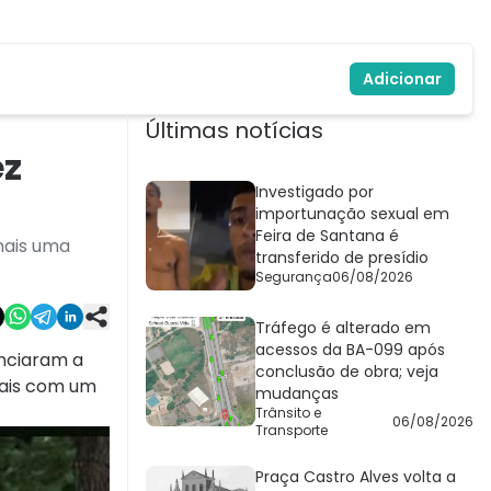
Adicionar
Últimas notícias
ez
Investigado por
importunação sexual em
Feira de Santana é
mais uma
transferido de presídio
Segurança
06/08/2026
Tráfego é alterado em
acessos da BA-099 após
nciaram a
conclusão de obra; veja
ciais com um
mudanças
Trânsito e
06/08/2026
Transporte
Praça Castro Alves volta a