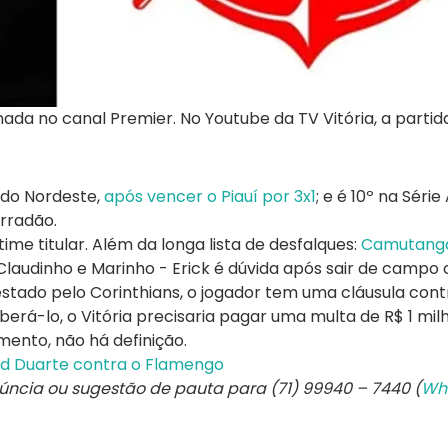
da no canal Premier. No Youtube da TV Vitória, a partid
 do Nordeste,
após vencer o Piauí por 3x1
; e é 10º na Série 
arradão.
me titular. Além da longa lista de desfalques:
Camutang
 Claudinho e Marinho - Erick é dúvida após sair de campo
stado pelo Corinthians, o jogador tem uma cláusula cont
erá-lo, o Vitória precisaria pagar uma multa de R$ 1 mil
mento, não há definição.
vid Duarte contra o Flamengo
núncia ou sugestão de pauta para (71) 99940 – 7440 (
Wh