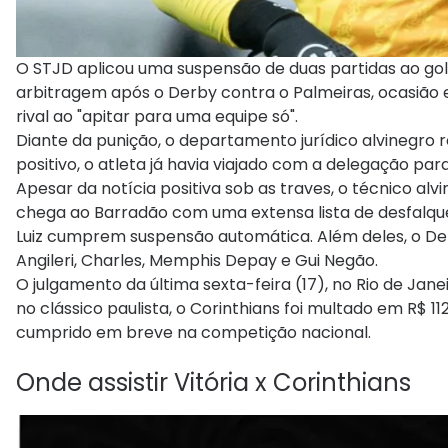
O STJD aplicou uma suspensão de duas partidas ao golei
arbitragem após o Derby contra o Palmeiras, ocasião em
rival ao "apitar para uma equipe só".
Diante da punição, o departamento jurídico alvinegro 
positivo, o atleta já havia viajado com a delegação par
Apesar da notícia positiva sob as traves, o técnico al
chega ao Barradão com uma extensa lista de desfalques
Luiz cumprem suspensão automática. Além deles, o De
Angileri, Charles, Memphis Depay e Gui Negão.
O julgamento da última sexta-feira (17), no Rio de Jan
no clássico paulista, o Corinthians foi multado em R$
cumprido em breve na competição nacional.
Onde assistir Vitória x Corinthians