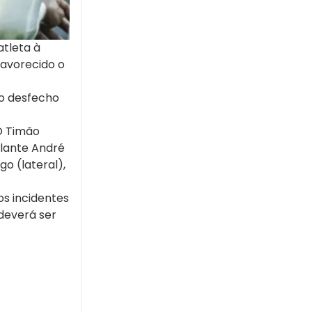
atleta à
favorecido o
 o desfecho
 O Timão
olante André
o (lateral),
os incidentes
 deverá ser