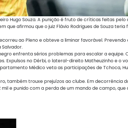
ro Hugo Souza. A punição é fruto de críticas feitas pelo 
 que afirmou que o juiz Flávio Rodrigues de Souza teria 
recorreu ao Pleno e obteve a liminar favorável. Prevendo
a Salvador.
vinegro enfrenta sérios problemas para escalar a equipe.
. Expulsos no Dérbi, o lateral-direito Matheuzinho e o v
partamento Médico veta as participações de Tchoca, Hug
eiro, também trouxe prejuízos ao clube. Em decorrência d
 112 mil e punido com a perda de um mando de campo, que