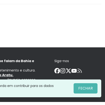
ue falam da Bahia e
Siga-nos
retenimento e cultura.
 Aratu.
Anuncie conosco
orda em contribuir para os dados
FECHAR