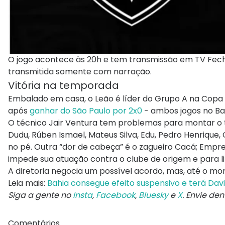
O jogo acontece às 20h e tem transmissão em TV Fecha
transmitida somente com narração.
Vitória na temporada
Embalado em casa, o Leão é líder do Grupo A na Copa
após
ganhar do São Paulo por 2x0
- ambos jogos no B
O técnico Jair Ventura tem problemas para montar o ti
Dudu, Rúben Ismael, Mateus Silva, Edu, Pedro Henrique,
no pé. Outra “dor de cabeça” é o zagueiro Cacá; Empre
impede sua atuação contra o clube de origem e para lib
A diretoria negocia um possível acordo, mas, até o mo
Leia mais:
Bahia consegue efeito suspensivo e terá Da
Siga a gente no
Insta
,
Facebook
,
Bluesky
e
X
. Envie de
Comentários