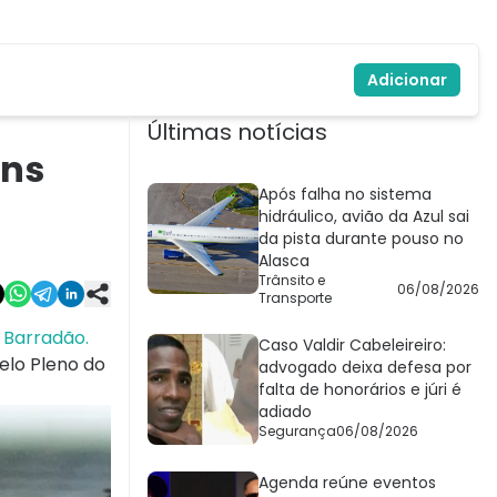
Adicionar
Últimas notícias
ans
Após falha no sistema
hidráulico, avião da Azul sai
da pista durante pouso no
Alasca
Trânsito e
06/08/2026
Transporte
o Barradão.
Caso Valdir Cabeleireiro:
elo Pleno do
advogado deixa defesa por
falta de honorários e júri é
adiado
Segurança
06/08/2026
Agenda reúne eventos