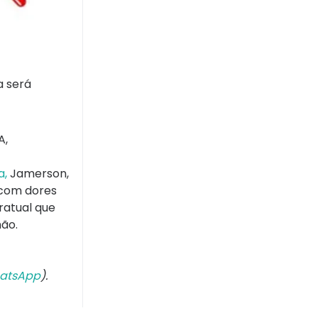
a será
A,
a,
Jamerson,
 com dores
ratual que
hão.
atsApp
).