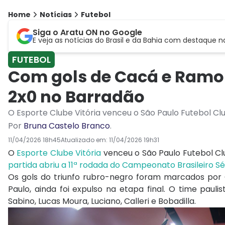
Home
Notícias
Futebol
Siga o Aratu ON no Google
E veja as notícias do Brasil e da Bahia com destaque n
FUTEBOL
Com gols de Cacá e Ramon
2x0 no Barradão
O Esporte Clube Vitória venceu o São Paulo Futebol Clu
Por
Bruna Castelo Branco
.
11/04/2026 18h45
Atualizado em:
11/04/2026 19h31
O
Esporte Clube Vitória
venceu o
São Paulo Futebol C
partida abriu a 11ª rodada do
Campeonato Brasileiro Sé
Os gols do triunfo rubro-negro foram marcados po
Paulo, ainda foi expulso na etapa final. O time pa
Sabino, Lucas Moura, Luciano, Calleri e Bobadilla.