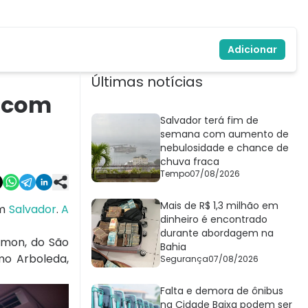
Adicionar
Últimas notícias
o com
Salvador terá fim de
semana com aumento de
nebulosidade e chance de
chuva fraca
Tempo
07/08/2026
Mais de R$ 1,3 milhão em
em
Salvador
.
A
dinheiro é encontrado
durante abordagem na
amon, do São
Bahia
mo Arboleda,
Segurança
07/08/2026
Falta e demora de ônibus
na Cidade Baixa podem ser