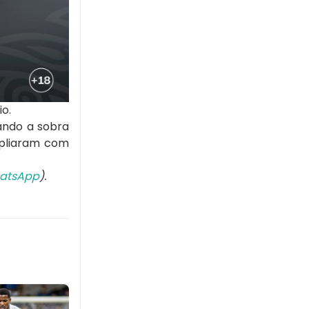
io.
ando a sobra
mpliaram com
atsApp
).