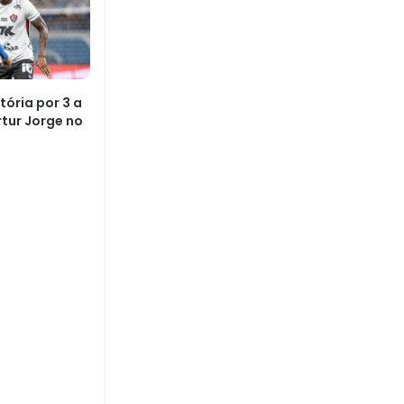
tória por 3 a
rtur Jorge no