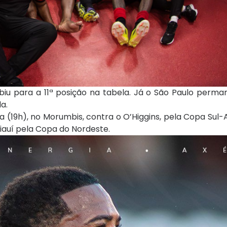
ubiu para a 11ª posição na tabela. Já o São Paulo perm
a.
a (19h), no Morumbis, contra o O’Higgins, pela Copa Sul
Piauí pela Copa do Nordeste.