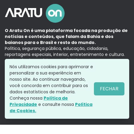
O Aratu On é uma plataforma focada na produção de
notícias e conteúdos, que falam da Bahia e dos
baianos para o Brasil e resto do mundo.
Política, segurança pública, educação, cidadania,
reportagens especiais, interior, entretenimento e cultura.
Aqui, tudo vira notícia e a notícia é no tempo presente,
com a credibilidade do
Grupo Aratu.
Nós utilizamos cookies para aprimorar e
Grupo Aratu
Política de privacidade
Anuncie conosco
personalizar a sua experiência em
nosso site. Ao continuar navegando,
você concorda em contribuir para os
FECHAR
dados estatísticos de melhoria.
Siga-nos
Conheça nossa
Política de
Privacidade
e consulte nossa
Política
de Cookies.