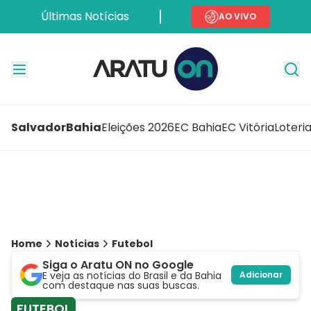
Últimas Notícias
AO VIVO
Salvador
Bahia
Eleições 2026
EC Bahia
EC Vitória
Loteri
Home
Notícias
Futebol
Siga o Aratu ON no Google
E veja as notícias do Brasil e da Bahia
Adicionar
com destaque nas suas buscas.
FUTEBOL