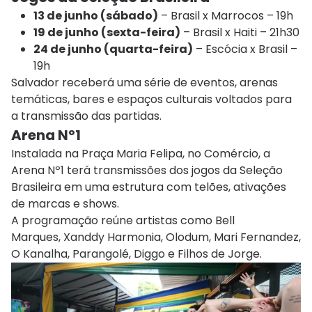
13 de junho (sábado)
– Brasil x Marrocos – 19h
19 de junho (sexta-feira)
– Brasil x Haiti – 21h30
24 de junho (quarta-feira)
– Escócia x Brasil –
19h
Salvador receberá uma série de eventos, arenas
temáticas, bares e espaços culturais voltados para
a transmissão das partidas.
Arena Nº1
Instalada na Praça Maria Felipa, no Comércio, a
Arena Nº1 terá transmissões dos jogos da Seleção
Brasileira em uma estrutura com telões, ativações
de marcas e shows.
A programação reúne artistas como
Bell
Marques
,
Xanddy Harmonia
,
Olodum
,
Mari Fernandez
,
O Kanalha, Parangolé, Diggo e Filhos de Jorge.