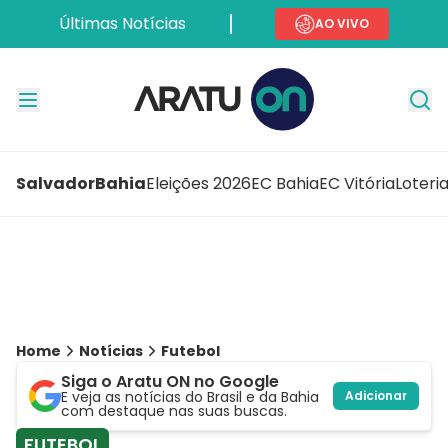
Últimas Notícias
AO VIVO
Salvador
Bahia
Eleições 2026
EC Bahia
EC Vitória
Loteri
Home
Notícias
Futebol
Siga o Aratu ON no Google
E veja as notícias do Brasil e da Bahia
Adicionar
com destaque nas suas buscas.
FUTEBOL