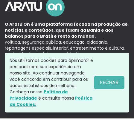
O Aratu On é uma plataforma focada na produção de
notícias e conteúdos, que falam da Bahia e dos
baianos para o Brasil e resto do mundo.
Política, segurança pública, educação, cidadania,
reportagens especiais, interior, entretenimento e cultura.
Aqui, tudo vira notícia e a notícia é no tempo presente,
com a credibilidade do
Grupo Aratu.
Nós utilizamos cookies para aprimorar e
Grupo Aratu
Política de privacidade
Anuncie conosco
personalizar a sua experiência em
nosso site. Ao continuar navegando,
você concorda em contribuir para os
FECHAR
dados estatísticos de melhoria.
Siga-nos
Conheça nossa
Política de
Privacidade
e consulte nossa
Política
de Cookies.