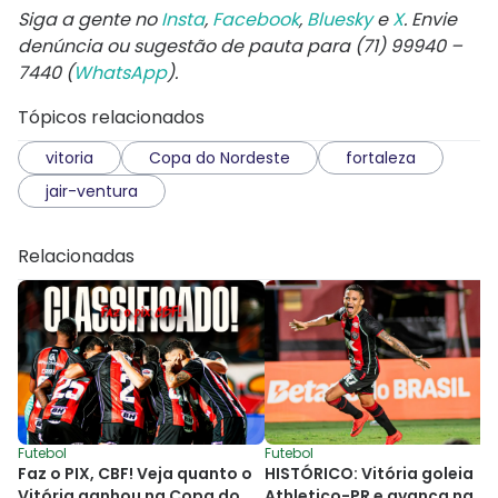
Siga a gente no
Insta
,
Facebook
,
Bluesky
e
X
. Envie
denúncia ou sugestão de pauta para (71) 99940 –
7440 (
WhatsApp
).
Tópicos relacionados
vitoria
Copa do Nordeste
fortaleza
jair-ventura
Relacionadas
Futebol
Futebol
Faz o PIX, CBF! Veja quanto o
HISTÓRICO: Vitória goleia
Vitória ganhou na Copa do
Athletico-PR e avança na