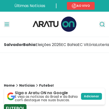
Últimas Notícias
AO VIVO
Salvador
Bahia
Eleições 2026
EC Bahia
EC Vitória
Loteri
Home
Notícias
Futebol
Siga o Aratu ON no Google
E veja as notícias do Brasil e da Bahia
Adicionar
com destaque nas suas buscas.
FUTEBOL