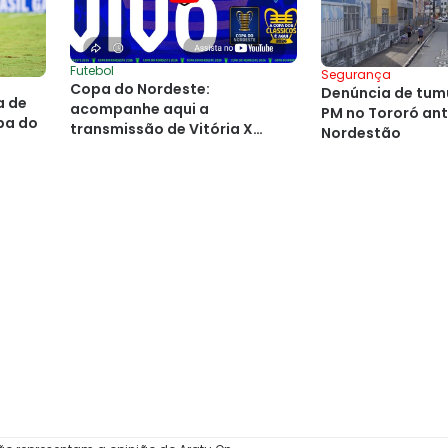
Futebol
Segurança
Copa do Nordeste:
Denúncia de tumu
a de
acompanhe aqui a
PM no Tororó ant
pa do
transmissão de Vitória X
Nordestão
Fortaleza