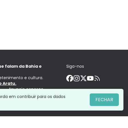
ue falam da Bahia e
Siga-nos
retenimento e cultura.
 Aratu.
Anuncie conosco
orda em contribuir para os dados
FECHAR