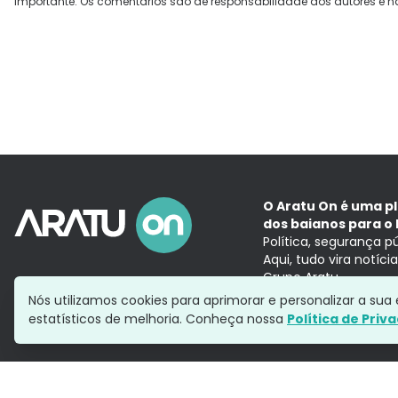
Importante: Os comentários são de responsabilidade dos autores e n
O Aratu On é uma p
dos baianos para o 
Política, segurança p
Aqui, tudo vira notíc
Grupo Aratu
Nós utilizamos cookies para aprimorar e personalizar a su
estatísticos de melhoria. Conheça nossa
Política de Priv