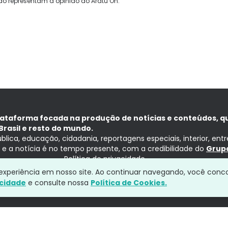
ão representam a opinião do Aratu On.
lataforma focada na produção de notícias e conteúdos, q
Brasil e resto do mundo.
ública, educação, cidadania, reportagens especiais, interior, ent
ia e a notícia é no tempo presente, com a credibilidade do
Grupo
Política de privacidade
a experiência em nosso site. Ao continuar navegando, você conc
acidade
e consulte nossa
Política de Cookies.