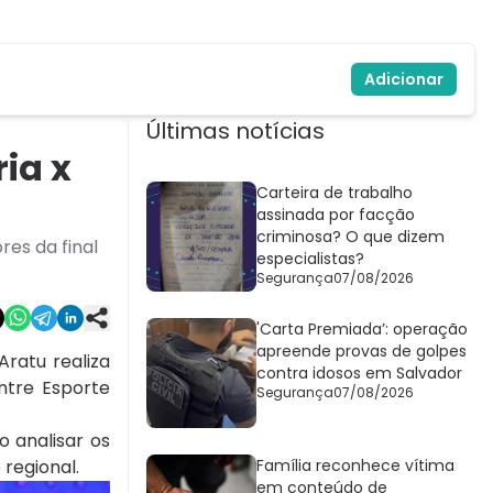
Adicionar
Últimas notícias
ia x
Carteira de trabalho
assinada por facção
criminosa? O que dizem
res da final
especialistas?
Segurança
07/08/2026
'Carta Premiada’: operação
apreende provas de golpes
ratu realiza
contra idosos em Salvador
ntre Esporte
Segurança
07/08/2026
 analisar os
 regional.
Família reconhece vítima
em conteúdo de