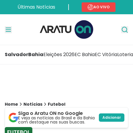
Últimas Notícias
AO VIVO
Salvador
Bahia
Eleições 2026
EC Bahia
EC Vitória
Loteri
Home
Notícias
Futebol
Siga o Aratu ON no Google
E veja as notícias do Brasil e da Bahia
Adicionar
com destaque nas suas buscas.
FUTEBOL