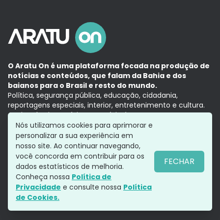
O Aratu On é uma plataforma focada na produção de
notícias e conteúdos, que falam da Bahia e dos
baianos para o Brasil e resto do mundo.
Política, segurança pública, educação, cidadania,
reportagens especiais, interior, entretenimento e cultura.
Aqui, tudo vira notícia e a notícia é no tempo presente,
com a credibilidade do
Grupo Aratu.
Nós utilizamos cookies para aprimorar e
Grupo Aratu
Política de privacidade
Anuncie conosco
personalizar a sua experiência em
nosso site. Ao continuar navegando,
você concorda em contribuir para os
FECHAR
dados estatísticos de melhoria.
Siga-nos
Conheça nossa
Política de
Privacidade
e consulte nossa
Política
de Cookies.