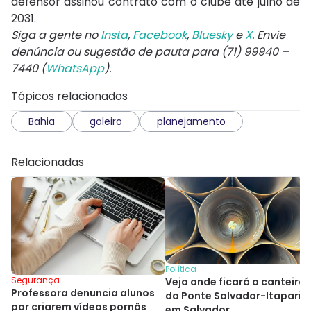
defensor assinou contrato com o clube até julho de
2031.
Siga a gente no
Insta
,
Facebook
,
Bluesky
e
X
. Envie
denúncia ou sugestão de pauta para (71) 99940 –
7440 (
WhatsApp
).
Tópicos relacionados
Bahia
goleiro
planejamento
Relacionadas
Política
Segurança
Veja onde ficará o canteiro
Professora denuncia alunos
da Ponte Salvador-Itaparic
por criarem vídeos pornôs
em Salvador