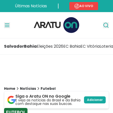
Últimas Notícias
AO VIVO
Salvador
Bahia
Eleições 2026
EC Bahia
EC Vitória
Loteri
Home
Notícias
Futebol
Siga o Aratu ON no Google
E veja as notícias do Brasil e da Bahia
Adicionar
com destaque nas suas buscas.
FUTEBOL