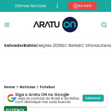
Últimas Notícias
AO VIVO
Salvador
Bahia
Eleições 2026
EC Bahia
EC Vitória
Loteri
Home
Notícias
Futebol
Siga o Aratu ON no Google
E veja as notícias do Brasil e da Bahia
Adicionar
com destaque nas suas buscas.
FUTEBOL