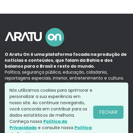
O Aratu On é uma plataforma focada na produção de
notícias e conteúdos, que falam da Bahia e dos
baianos para o Brasil e resto do mundo.
Política, segurança pública, educação, cidadania,
reportagens especiais, interior, entretenimento e cultura.
Aqui, tudo vira notícia e a notícia é no tempo presente,
com a credibilidade do
Grupo Aratu.
Nós utilizamos cookies para aprimorar e
Grupo Aratu
Política de privacidade
Anuncie conosco
personalizar a sua experiência em
nosso site. Ao continuar navegando,
você concorda em contribuir para os
FECHAR
dados estatísticos de melhoria.
Siga-nos
Conheça nossa
Política de
Privacidade
e consulte nossa
Política