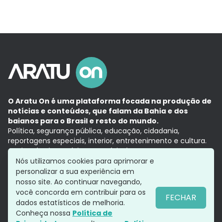
O Aratu On é uma plataforma focada na produção de
notícias e conteúdos, que falam da Bahia e dos
baianos para o Brasil e resto do mundo.
Política, segurança pública, educação, cidadania,
reportagens especiais, interior, entretenimento e cultura.
Aqui, tudo vira notícia e a notícia é no tempo presente,
com a credibilidade do
Grupo Aratu.
Nós utilizamos cookies para aprimorar e
Grupo Aratu
Política de privacidade
Anuncie conosco
personalizar a sua experiência em
nosso site. Ao continuar navegando,
você concorda em contribuir para os
FECHAR
dados estatísticos de melhoria.
Siga-nos
Conheça nossa
Política de