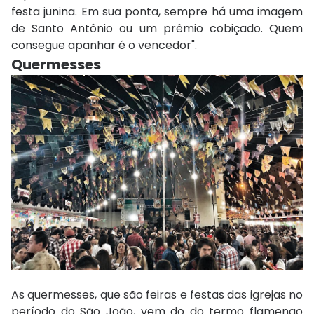
festa junina. Em sua ponta, sempre há uma imagem
de Santo Antônio ou um prêmio cobiçado. Quem
consegue apanhar é o vencedor".
Quermesses
As quermesses, que são feiras e festas das igrejas no
período do São João, vem do do termo flamengo