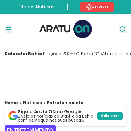
Últimas Notícias
AO VIVO
Salvador
Bahia
Eleições 2026
EC Bahia
EC Vitória
Loteri
Home
Notícias
Entretenimento
Siga o Aratu ON no Google
E veja as notícias do Brasil e da Bahia
Adicionar
com destaque nas suas buscas.
ENTRETENIMENTO