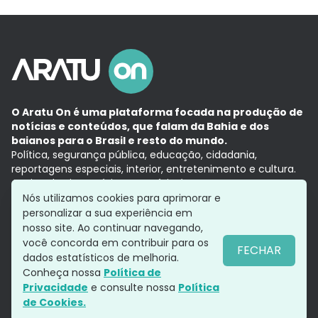
O Aratu On é uma plataforma focada na produção de
notícias e conteúdos, que falam da Bahia e dos
baianos para o Brasil e resto do mundo.
Política, segurança pública, educação, cidadania,
reportagens especiais, interior, entretenimento e cultura.
Aqui, tudo vira notícia e a notícia é no tempo presente,
com a credibilidade do
Grupo Aratu.
Nós utilizamos cookies para aprimorar e
Grupo Aratu
Política de privacidade
Anuncie conosco
personalizar a sua experiência em
nosso site. Ao continuar navegando,
você concorda em contribuir para os
FECHAR
dados estatísticos de melhoria.
Siga-nos
Conheça nossa
Política de
Privacidade
e consulte nossa
Política
de Cookies.