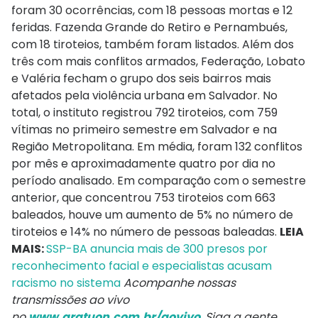
foram 30 ocorrências, com 18 pessoas mortas e 12
feridas. Fazenda Grande do Retiro e Pernambués,
com 18 tiroteios, também foram listados. Além dos
três com mais conflitos armados, Federação, Lobato
e Valéria fecham o grupo dos seis bairros mais
afetados pela violência urbana em Salvador. No
total, o instituto registrou 792 tiroteios, com 759
vítimas no primeiro semestre em Salvador e na
Região Metropolitana. Em média, foram 132 conflitos
por mês e aproximadamente quatro por dia no
período analisado. Em comparação com o semestre
anterior, que concentrou 753 tiroteios com 663
baleados, houve um aumento de 5% no número de
tiroteios e 14% no número de pessoas baleadas.
LEIA
MAIS:
SSP-BA anuncia mais de 300 presos por
reconhecimento facial e especialistas acusam
racismo no sistema
Acompanhe nossas
transmissões ao vivo
no
www.aratuon.com.br/aovivo
. Siga a gente