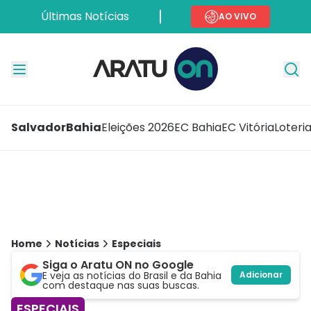
Últimas Notícias
AO VIVO
Salvador
Bahia
Eleições 2026
EC Bahia
EC Vitória
Loteri
Home
Notícias
Especiais
Siga o Aratu ON no Google
E veja as notícias do Brasil e da Bahia
Adicionar
com destaque nas suas buscas.
ESPECIAIS