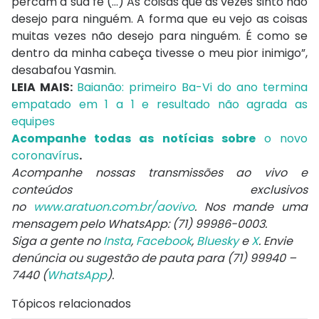
percam a sua fé (…) As coisas que às vezes sinto não
desejo para ninguém. A forma que eu vejo as coisas
muitas vezes não desejo para ninguém. É como se
dentro da minha cabeça tivesse o meu pior inimigo”,
desabafou Yasmin.
LEIA MAIS:
Baianão: primeiro Ba-Vi do ano termina
empatado em 1 a 1 e resultado não agrada as
equipes
Acompanhe todas as notícias sobre
o novo
coronavírus
.
Acompanhe nossas transmissões ao vivo e
conteúdos exclusivos
no
www.aratuon.com.br/aovivo
. Nos mande uma
mensagem pelo WhatsApp: (71) 99986-0003.
Siga a gente no
Insta
,
Facebook
,
Bluesky
e
X
. Envie
denúncia ou sugestão de pauta para (71) 99940 –
7440 (
WhatsApp
).
Tópicos relacionados