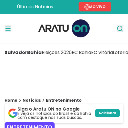
Últimas Notícias
AO VIVO
Salvador
Bahia
Eleições 2026
EC Bahia
EC Vitória
Loteri
Home
Notícias
Entretenimento
Siga o Aratu ON no Google
E veja as notícias do Brasil e da Bahia
Adicionar
com destaque nas suas buscas.
ENTRETENIMENTO