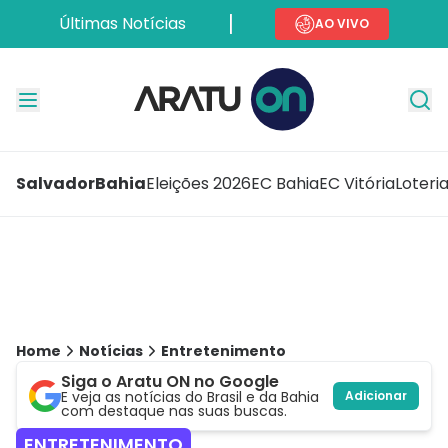
Últimas Notícias
AO VIVO
Salvador
Bahia
Eleições 2026
EC Bahia
EC Vitória
Loteri
Home
Notícias
Entretenimento
Siga o Aratu ON no Google
E veja as notícias do Brasil e da Bahia
Adicionar
com destaque nas suas buscas.
ENTRETENIMENTO