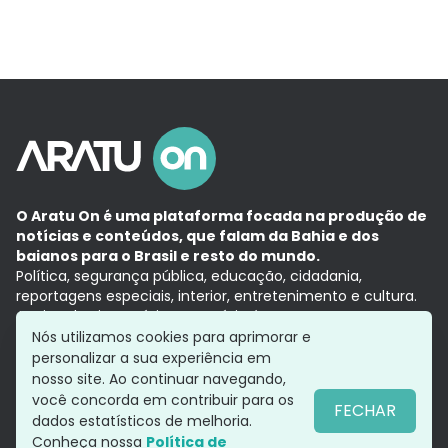
O Aratu On é uma plataforma focada na produção de
notícias e conteúdos, que falam da Bahia e dos
baianos para o Brasil e resto do mundo.
Política, segurança pública, educação, cidadania,
reportagens especiais, interior, entretenimento e cultura.
Aqui, tudo vira notícia e a notícia é no tempo presente,
com a credibilidade do
Grupo Aratu.
Nós utilizamos cookies para aprimorar e
Grupo Aratu
Política de privacidade
Anuncie conosco
personalizar a sua experiência em
nosso site. Ao continuar navegando,
você concorda em contribuir para os
FECHAR
dados estatísticos de melhoria.
Siga-nos
Conheça nossa
Política de