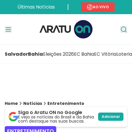
Últimas Notícias
AO VIVO
Salvador
Bahia
Eleições 2026
EC Bahia
EC Vitória
Loteri
Home
Notícias
Entretenimento
Siga o Aratu ON no Google
E veja as notícias do Brasil e da Bahia
Adicionar
com destaque nas suas buscas.
ENTRETENIMENTO