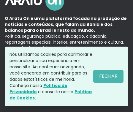
O Aratu On é uma plataforma focada na produção de
notícias e conteúdos, que falam da Bahia e dos
baianos para o Brasil e resto do mundo.
Política, segurança pública, educação, cidadania,
reportagens especiais, interior, entretenimento e cultura.
Aqui, tudo vira notícia e a notícia é no tempo presente,
com a credibilidade do
Grupo Aratu.
Nós utilizamos cookies para aprimorar e
Grupo Aratu
Política de privacidade
Anuncie conosco
personalizar a sua experiência em
nosso site. Ao continuar navegando,
você concorda em contribuir para os
FECHAR
dados estatísticos de melhoria.
Siga-nos
Conheça nossa
Política de
Privacidade
e consulte nossa
Política
de Cookies.