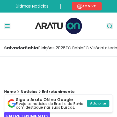
Últimas Notícias
AO VIVO
Salvador
Bahia
Eleições 2026
EC Bahia
EC Vitória
Loteri
Home
Notícias
Entretenimento
Siga o Aratu ON no Google
E veja as notícias do Brasil e da Bahia
Adicionar
com destaque nas suas buscas.
ENTRETENIMENTO