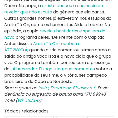
Dama. No papo, a
artista chocou a audiência ao
revelar que não escuta
do gênero que ela canta.
Outros grandes nomes já estiveram nos estúdios do
Aratu Tá On, como os humoristas Alda e Leozito. No
episódio, a dupla
revelou bastidores e spoilers do
novo
programa deles, ‘De Frente com o Capitão’.
Antes disso
, o Aratu Tá On recebeu o
ÀTTØØXXÁ,
quando o trio comentou temas como a
saída do antigo vocalista e o novo ciclo que o grupo
vive. O programa também contou com a presença
do
influenciador Thiago Luna, que comento
u sobre a
probabilidade do seu time, o Vitória, ser campeão
brasileiro e da Copa do Nordeste.
Siga a gente no
Insta
,
Facebook
,
Bluesky
e
X
. Envie
denúncia ou sugestão de pauta para (71) 99940 –
7440 (
WhatsApp
).
Tópicos relacionados