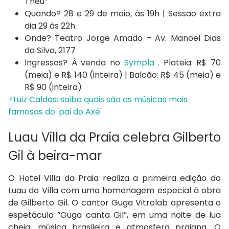
Theu”
Quando? 28 e 29 de maio, às 19h | Sessão extra
dia 29 às 22h
Onde? Teatro Jorge Amado – Av. Manoel Dias
da Silva, 2177
Ingressos? À venda no
Sympla
. Plateia: R$ 70
(meia) e R$ 140 (inteira) | Balcão: R$ 45 (meia) e
R$ 90 (inteira)
+Luiz Caldas: saiba quais são as músicas mais
famosas do 'pai do Axé'
Luau Villa da Praia celebra Gilberto
Gil à beira-mar
O Hotel Villa da Praia realiza a primeira edição do
Luau do Villa com uma homenagem especial à obra
de Gilberto Gil. O cantor Guga Vitrolab apresenta o
espetáculo “Guga canta Gil”, em uma noite de lua
cheia, música brasileira e atmosfera praiana. O