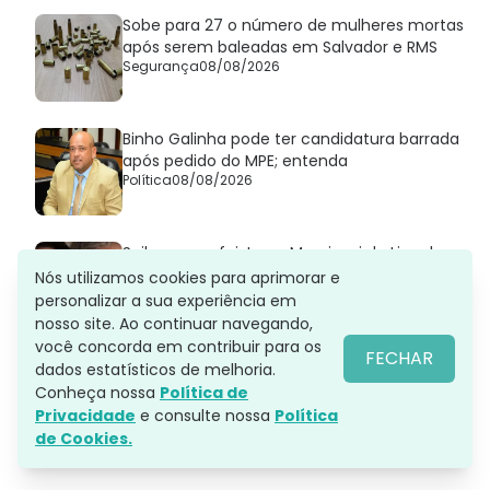
Sobe para 27 o número de mulheres mortas
após serem baleadas em Salvador e RMS
Segurança
08/08/2026
Binho Galinha pode ter candidatura barrada
após pedido do MPE; entenda
Política
08/08/2026
Saiba quem foi Jorge Messi, pai de Lionel
Messi que morreu aos 68 anos
Nós utilizamos cookies para aprimorar e
Futebol
08/08/2026
personalizar a sua experiência em
nosso site. Ao continuar navegando,
você concorda em contribuir para os
FECHAR
Fundador de facção é mantido preso após
dados estatísticos de melhoria.
ordenar sequestro de adolescente em
Conheça nossa
Política de
Salvador
Privacidade
e consulte nossa
Política
Segurança
08/08/2026
de Cookies.