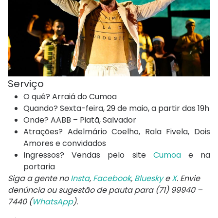
Serviço
O quê? Arraiá do Cumoa
Quando? Sexta-feira, 29 de maio, a partir das 19h
Onde? AABB – Piatã, Salvador
Atrações? Adelmário Coelho, Rala Fivela, Dois
Amores e convidados
Ingressos? Vendas pelo site
Cumoa
e na
portaria
Siga a gente no
Insta
,
Facebook
,
Bluesky
e
X
. Envie
denúncia ou sugestão de pauta para (71) 99940 –
7440 (
WhatsApp
).