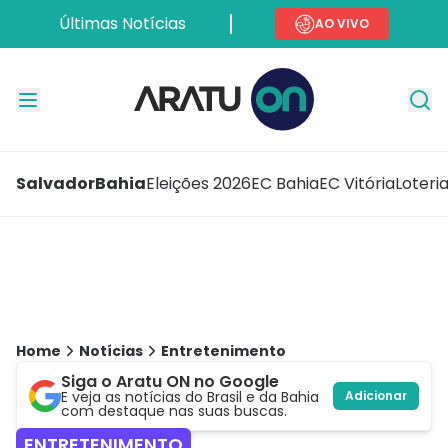
Últimas Notícias
AO VIVO
Salvador
Bahia
Eleições 2026
EC Bahia
EC Vitória
Loteri
Home
Notícias
Entretenimento
Siga o Aratu ON no Google
E veja as notícias do Brasil e da Bahia
Adicionar
com destaque nas suas buscas.
ENTRETENIMENTO