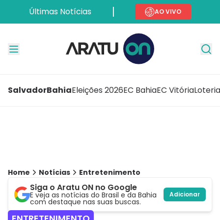
Últimas Notícias
AO VIVO
Salvador
Bahia
Eleições 2026
EC Bahia
EC Vitória
Loteri
Home
Notícias
Entretenimento
Siga o Aratu ON no Google
E veja as notícias do Brasil e da Bahia
Adicionar
com destaque nas suas buscas.
ENTRETENIMENTO