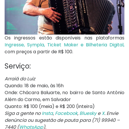
Os ingressos estão disponíveis nas plataformas
Ingresse, Sympla, Ticket Maker e Bilheteria Digital,
com preços a partir de R$ 100.
Serviço:
Arraiá do Luiz
Quando: 18 de maio, às 16h
Onde: Chácara Baluarte, no bairro de Santo Antônio
Além do Carmo, em Salvador
Quanto: R$ 100 (meia) e R$ 200 (inteira)
Siga a gente no
Insta
,
Facebook
,
Bluesky
e
X
. Envie
denúncia ou sugestão de pauta para (71) 99940 –
7440 (
WhatsApp
).