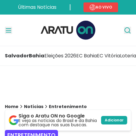
Últimas Notícias
AO VIVO
Salvador
Bahia
Eleições 2026
EC Bahia
EC Vitória
Loteri
Home
Notícias
Entretenimento
Siga o Aratu ON no Google
E veja as notícias do Brasil e da Bahia
Adicionar
com destaque nas suas buscas.
ENTRETENIMENTO