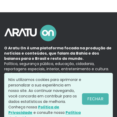
O Aratu On é uma plataforma focada na produção de
notícias e conteúdos, que falam da Bahia e dos
baianos para o Brasil e resto do mundo.
Política, segurança pública, educação, cidadania,
reportagens especiais, interior, entretenimento e cultura.
Aqui, tudo vira notícia e a notícia é no tempo presente,
com a credibilidade do
Grupo Aratu.
Nós utilizamos cookies para aprimorar e
Grupo Aratu
Política de privacidade
Anuncie conosco
personalizar a sua experiência em
nosso site. Ao continuar navegando,
você concorda em contribuir para os
FECHAR
dados estatísticos de melhoria.
Siga-nos
Conheça nossa
Política de
Privacidade
e consulte nossa
Política