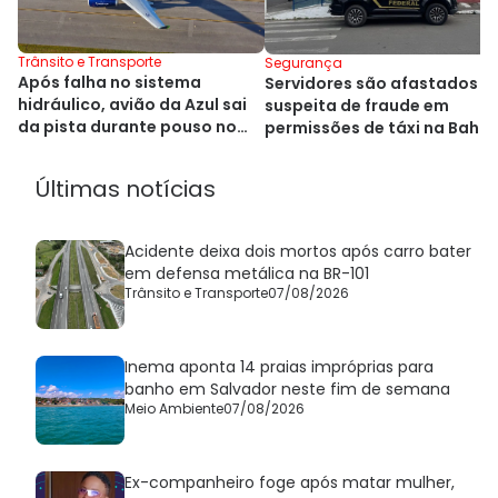
Trânsito e Transporte
Segurança
Após falha no sistema
Servidores são afastados p
hidráulico, avião da Azul sai
suspeita de fraude em
da pista durante pouso no
permissões de táxi na Bahia
Alasca
Últimas notícias
Acidente deixa dois mortos após carro bater
em defensa metálica na BR-101
Trânsito e Transporte
07/08/2026
Inema aponta 14 praias impróprias para
banho em Salvador neste fim de semana
Meio Ambiente
07/08/2026
Ex-companheiro foge após matar mulher,