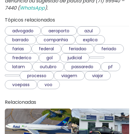
denúncia ou sugestão de pauta para (71) 99940 –
7440 (
WhatsApp
).
Tópicos relacionados
advogado
aeroporto
azul
barrado
companhia
explica
farias
federal
feriadao
feriado
frederico
gol
judicial
latam
outubro
passaredo
pf
processo
viagem
viajar
voepass
voo
Relacionadas