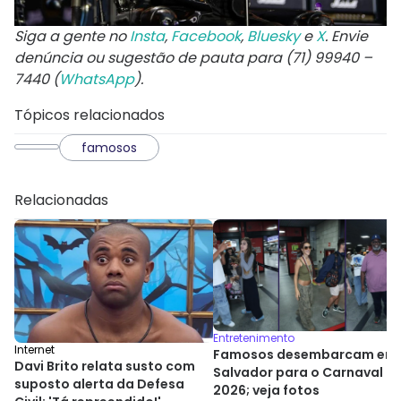
Siga a gente no
Insta
,
Facebook
,
Bluesky
e
X
. Envie
denúncia ou sugestão de pauta para (71) 99940 –
7440 (
WhatsApp
).
Tópicos relacionados
famosos
Relacionadas
Entretenimento
Internet
Famosos desembarcam em
Davi Brito relata susto com
Salvador para o Carnaval
suposto alerta da Defesa
2026; veja fotos