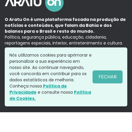
O Aratu On é uma plataforma focada na produção de
notícias e conteúdos, que falam da Bahia e dos
baianos para o Brasil e resto do mundo.
Política, segurança pública, educação, cidadania,
reportagens especiais, interior, entretenimento e cultura.
Aqui, tudo vira notícia e a notícia é no tempo presente,
com a credibilidade do
Grupo Aratu.
Nós utilizamos cookies para aprimorar e
Grupo Aratu
Política de privacidade
Anuncie conosco
personalizar a sua experiência em
nosso site. Ao continuar navegando,
você concorda em contribuir para os
FECHAR
dados estatísticos de melhoria.
Siga-nos
Conheça nossa
Política de
Privacidade
e consulte nossa
Política
de Cookies.