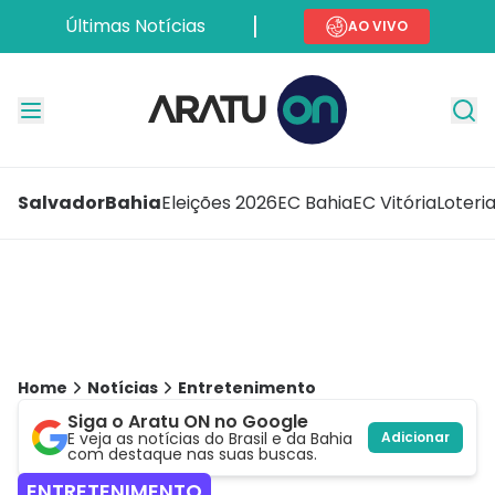
Últimas Notícias
AO VIVO
Salvador
Bahia
Eleições 2026
EC Bahia
EC Vitória
Loteri
Home
Notícias
Entretenimento
Siga o Aratu ON no Google
E veja as notícias do Brasil e da Bahia
Adicionar
com destaque nas suas buscas.
ENTRETENIMENTO