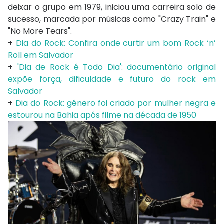
deixar o grupo em 1979, iniciou uma carreira solo de
sucesso, marcada por músicas como "Crazy Train" e
"No More Tears".
+
Dia do Rock: Confira onde curtir um bom Rock ‘n’
Roll em Salvador
+
'Dia de Rock é Todo Dia': documentário original
expõe força, dificuldade e futuro do rock em
Salvador
+
Dia do Rock: gênero foi criado por mulher negra e
estourou na Bahia após filme na década de 1950