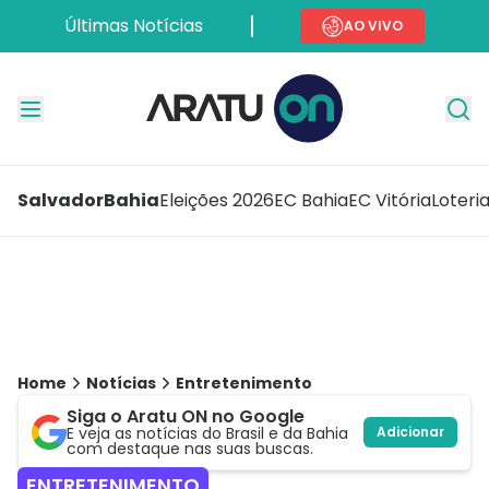
Últimas Notícias
AO VIVO
Salvador
Bahia
Eleições 2026
EC Bahia
EC Vitória
Loteri
Home
Notícias
Entretenimento
Siga o Aratu ON no Google
E veja as notícias do Brasil e da Bahia
Adicionar
com destaque nas suas buscas.
ENTRETENIMENTO