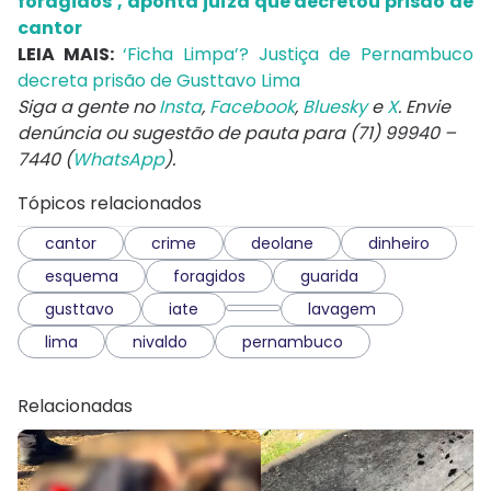
foragidos’, aponta juíza que decretou prisão de
cantor
LEIA MAIS:
‘Ficha Limpa’? Justiça de Pernambuco
decreta prisão de Gusttavo Lima
Siga a gente no
Insta
,
Facebook
,
Bluesky
e
X
. Envie
denúncia ou sugestão de pauta para (71) 99940 –
7440 (
WhatsApp
).
Tópicos relacionados
cantor
crime
deolane
dinheiro
esquema
foragidos
guarida
gusttavo
iate
lavagem
lima
nivaldo
pernambuco
Relacionadas