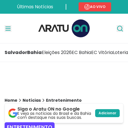
Últimas Notícias
AO VIVO
Salvador
Bahia
Eleições 2026
EC Bahia
EC Vitória
Loteri
Home
Notícias
Entretenimento
Siga o Aratu ON no Google
E veja as notícias do Brasil e da Bahia
Adicionar
com destaque nas suas buscas.
ENTRETENIMENTO