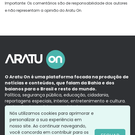
Importante: Os comentários são de responsabilidade dos autores
e não representam a opinião do Aratu On.
O Aratu On é uma plataforma focada na produção de
notícias e conteúdos, que falam da Bahia e dos
baianos para o Brasil e resto do mundo.
Política, segurança pública, educação, cidadania,
reportagens especiais, interior, entretenimento e cultura.
Aqui, tudo vira notícia e a notícia é no tempo presente,
com a credibilidade do
Grupo Aratu.
Nós utilizamos cookies para aprimorar e
Grupo Aratu
Política de privacidade
Anuncie conosco
personalizar a sua experiência em
nosso site. Ao continuar navegando,
você concorda em contribuir para os