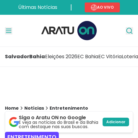
Últimas Notícias
AO VIVO
Salvador
Bahia
Eleições 2026
EC Bahia
EC Vitória
Loteri
Home
Notícias
Entretenimento
Siga o Aratu ON no Google
E veja as notícias do Brasil e da Bahia
Adicionar
com destaque nas suas buscas.
ENTRETENIMENTO