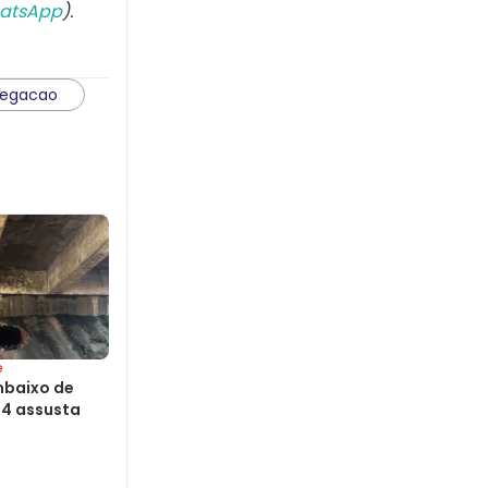
atsApp
).
legacao
e
mbaixo de
24 assusta