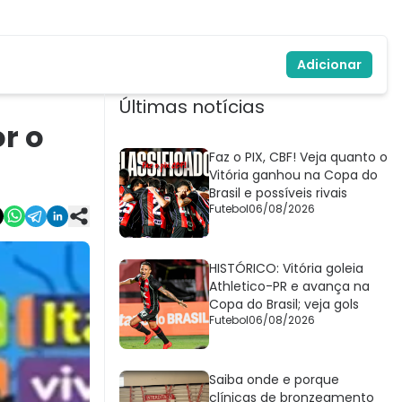
Adicionar
Últimas notícias
r o
Faz o PIX, CBF! Veja quanto o
Vitória ganhou na Copa do
Brasil e possíveis rivais
Futebol
06/08/2026
HISTÓRICO: Vitória goleia
Athletico-PR e avança na
Copa do Brasil; veja gols
Futebol
06/08/2026
Saiba onde e porque
clínicas de bronzeamento