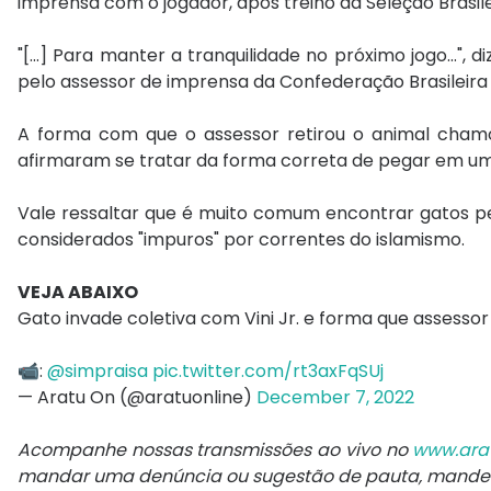
imprensa com o jogador, após treino da Seleção Brasile
"[...] Para manter a tranquilidade no próximo jogo...",
pelo assessor de imprensa da Confederação Brasileira 
A forma com que o assessor retirou o animal cham
afirmaram se tratar da forma correta de pegar em u
Vale ressaltar que é muito comum encontrar gatos pe
considerados "impuros" por correntes do islamismo.
VEJA ABAIXO
Gato invade coletiva com Vini Jr. e forma que assessor 
📹:
@simpraisa
pic.twitter.com/rt3axFqSUj
— Aratu On (@aratuonline)
December 7, 2022
Acompanhe nossas transmissões ao vivo no
www.ara
mandar uma denúncia ou sugestão de pauta, mand