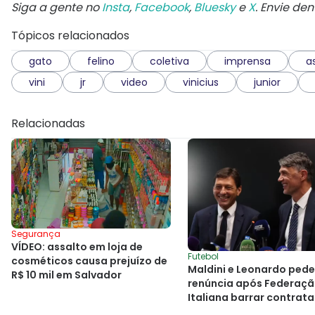
Siga a gente no
Insta
,
Facebook
,
Bluesky
e
X
. Envie de
Tópicos relacionados
gato
felino
coletiva
imprensa
a
vini
jr
video
vinicius
junior
Relacionadas
Segurança
VÍDEO: assalto em loja de
Futebol
cosméticos causa prejuízo de
Maldini e Leonardo ped
R$ 10 mil em Salvador
renúncia após Federaç
Italiana barrar contrat
de Pirlo