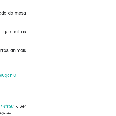
irado da mesa
o que outras
ros, animais
r96qcKl0
Twitter
. Quer
rupos!