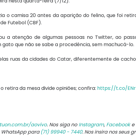
ira nesta quarta-feira (7/12).
 dizia o camisa 20 antes da aparição do felino, que foi ret
de Futebol (CBF).
ou a atenção de algumas pessoas no Twitter, ao pass
m gato que não se sabe a procedência, sem machucá-lo.
las ruas da cidades do Catar, diferentemente de cachor
o retira da mesa divide opiniões; confira:
https://t.co/EN
tuon.com.br/aovivo
. Nos siga no
Instagram
,
Facebook
e
e WhatsApp para
(71) 99940 - 7440
. Nos insira nos seus g