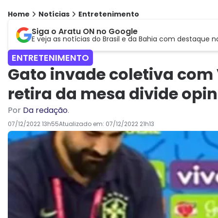
Home
Notícias
Entretenimento
Siga o Aratu ON no Google
E veja as notícias do Brasil e da Bahia com destaque n
ENTRETENIMENTO
Gato invade coletiva com V
retira da mesa divide opin
Por
Da redação
.
07/12/2022 13h55
Atualizado em:
07/12/2022 21h13