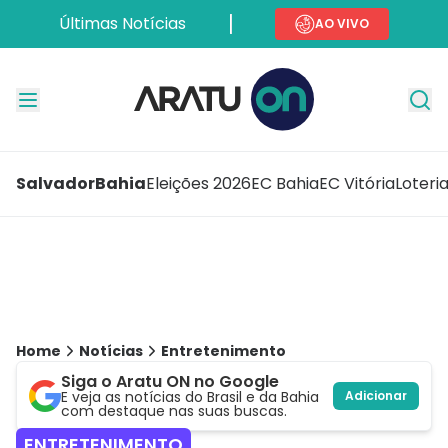
Últimas Notícias
AO VIVO
Salvador
Bahia
Eleições 2026
EC Bahia
EC Vitória
Loteri
Home
Notícias
Entretenimento
Siga o Aratu ON no Google
E veja as notícias do Brasil e da Bahia
Adicionar
com destaque nas suas buscas.
ENTRETENIMENTO