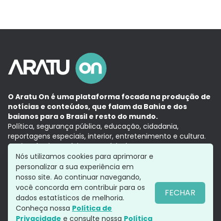
O Aratu On é uma plataforma focada na produção de
notícias e conteúdos, que falam da Bahia e dos
baianos para o Brasil e resto do mundo.
Política, segurança pública, educação, cidadania,
reportagens especiais, interior, entretenimento e cultura.
Aqui, tudo vira notícia e a notícia é no tempo presente,
com a credibilidade do
Grupo Aratu.
Nós utilizamos cookies para aprimorar e
Grupo Aratu
Política de privacidade
Anuncie conosco
personalizar a sua experiência em
nosso site. Ao continuar navegando,
você concorda em contribuir para os
FECHAR
dados estatísticos de melhoria.
Siga-nos
Conheça nossa
Política de
Privacidade
e consulte nossa
Política