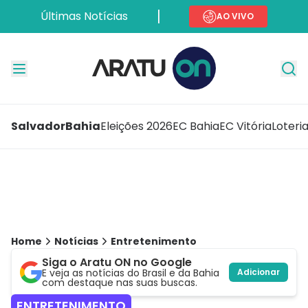
Últimas Notícias
AO VIVO
Salvador
Bahia
Eleições 2026
EC Bahia
EC Vitória
Loteri
Home
Notícias
Entretenimento
Siga o Aratu ON no Google
E veja as notícias do Brasil e da Bahia
Adicionar
com destaque nas suas buscas.
ENTRETENIMENTO