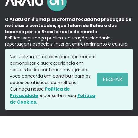
O Aratu On é uma plataforma focada na produção de
notícias e conteúdos, que falam da Bahia e dos
baianos para o Brasil e resto do mundo.
Política, segurança pública, educação, cidadania,
reportagens especiais, interior, entretenimento e cultura.
Aqui, tudo vira notícia e a notícia é no tempo presente,
com a credibilidade do
Grupo Aratu.
Nós utilizamos cookies para aprimorar e
Grupo Aratu
Política de privacidade
Anuncie conosco
personalizar a sua experiência em
nosso site. Ao continuar navegando,
você concorda em contribuir para os
FECHAR
dados estatísticos de melhoria.
Siga-nos
Conheça nossa
Política de
Privacidade
e consulte nossa
Política
de Cookies.