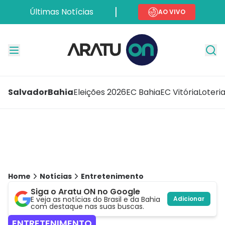
Últimas Notícias
AO VIVO
Salvador
Bahia
Eleições 2026
EC Bahia
EC Vitória
Loteri
Home
Notícias
Entretenimento
Siga o Aratu ON no Google
E veja as notícias do Brasil e da Bahia
Adicionar
com destaque nas suas buscas.
ENTRETENIMENTO