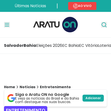
Últimas Notícias
AO VIVO
Salvador
Bahia
Eleições 2026
EC Bahia
EC Vitória
Loteri
Home
Notícias
Entretenimento
Siga o Aratu ON no Google
E veja as notícias do Brasil e da Bahia
Adicionar
com destaque nas suas buscas.
ENTRETENIMENTO