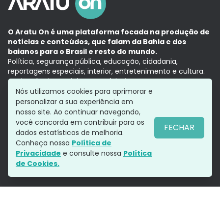
O Aratu On é uma plataforma focada na produção de
notícias e conteúdos, que falam da Bahia e dos
baianos para o Brasil e resto do mundo.
Política, segurança pública, educação, cidadania,
reportagens especiais, interior, entretenimento e cultura.
Aqui, tudo vira notícia e a notícia é no tempo presente,
com a credibilidade do
Grupo Aratu.
Nós utilizamos cookies para aprimorar e
Grupo Aratu
Política de privacidade
Anuncie conosco
personalizar a sua experiência em
nosso site. Ao continuar navegando,
você concorda em contribuir para os
FECHAR
dados estatísticos de melhoria.
Siga-nos
Conheça nossa
Política de
Privacidade
e consulte nossa
Política
de Cookies.