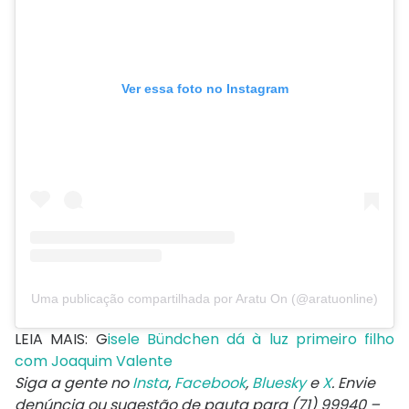
Ver essa foto no Instagram
Uma publicação compartilhada por Aratu On (@aratuonline)
LEIA MAIS: G
isele Bündchen dá à luz primeiro filho
com Joaquim Valente
Siga a gente no
Insta
,
Facebook
,
Bluesky
e
X
. Envie
denúncia ou sugestão de pauta para (71) 99940 –