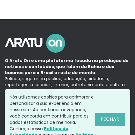
O Aratu On é uma plataforma focada na produção de
notícias e conteúdos, que falam da Bahia e dos
baianos para o Brasil e resto do mundo.
Política, segurança pública, educação, cidadania,
reportagens especiais, interior, entretenimento e cultura.
Aqui, tudo vira notícia e a notícia é no tempo presente,
com a credibilidade do
Grupo Aratu.
Nós utilizamos cookies para aprimorar e
Grupo Aratu
Política de privacidade
Anuncie conosco
personalizar a sua experiência em
nosso site. Ao continuar navegando,
você concorda em contribuir para os
FECHAR
dados estatísticos de melhoria.
Siga-nos
Conheça nossa
Política de