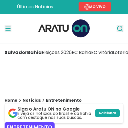
Últimas Notícias
AO VIVO
Salvador
Bahia
Eleições 2026
EC Bahia
EC Vitória
Loteri
Home
Notícias
Entretenimento
Siga o Aratu ON no Google
E veja as notícias do Brasil e da Bahia
Adicionar
com destaque nas suas buscas.
ENTRETENIMENTO