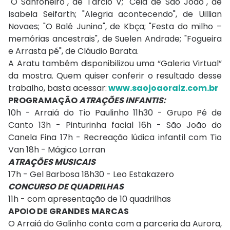
"O Sanfoneiro", de Tárcio V; "Ceia de São João", de
Isabela Seifarth; "Alegria acontecendo", de Uillian
Novaes; "O Balé Junino", de Kbça; "Festa do milho –
memórias ancestrais", de Suelen Andrade; "Fogueira
e Arrasta pé", de Cláudio Barata.
A Aratu também disponibilizou uma “Galeria Virtual”
da mostra. Quem quiser conferir o resultado desse
trabalho, basta acessar:
www.saojoaoraiz.com.br
PROGRAMAÇÃO
ATRAÇÕES INFANTIS:
10h - Arraiá do Tio Paulinho 11h30 - Grupo Pé de
Canto 13h - Pinturinha facial 16h - São João do
Canela Fina 17h - Recreação lúdica infantil com Tio
Van 18h - Mágico Lorran
ATRAÇÕES MUSICAIS
17h - Gel Barbosa 18h30 - Leo Estakazero
CONCURSO DE QUADRILHAS
11h - com apresentação de 10 quadrilhas
APOIO DE GRANDES MARCAS
O Arraiá do Galinho conta com a parceria da Aurora,