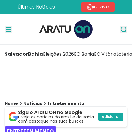
Últimas Notícias
AO VIVO
Salvador
Bahia
Eleições 2026
EC Bahia
EC Vitória
Loteri
Home
Notícias
Entretenimento
Siga o Aratu ON no Google
E veja as notícias do Brasil e da Bahia
Adicionar
com destaque nas suas buscas.
ENTRETENIMENTO