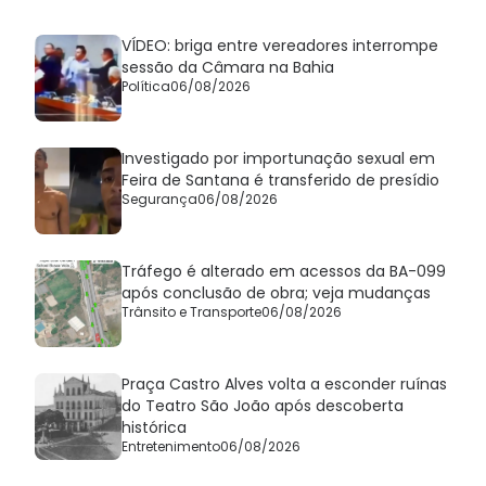
VÍDEO: briga entre vereadores interrompe
sessão da Câmara na Bahia
Política
06/08/2026
Investigado por importunação sexual em
Feira de Santana é transferido de presídio
Segurança
06/08/2026
Tráfego é alterado em acessos da BA-099
após conclusão de obra; veja mudanças
Trânsito e Transporte
06/08/2026
Praça Castro Alves volta a esconder ruínas
do Teatro São João após descoberta
histórica
Entretenimento
06/08/2026