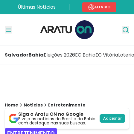
Últimas Notícias
AO VIVO
Salvador
Bahia
Eleições 2026
EC Bahia
EC Vitória
Loteri
Home
Notícias
Entretenimento
Siga o Aratu ON no Google
E veja as notícias do Brasil e da Bahia
Adicionar
com destaque nas suas buscas.
ENTRETENIMENTO