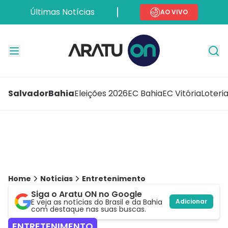
Últimas Notícias
AO VIVO
Salvador
Bahia
Eleições 2026
EC Bahia
EC Vitória
Loteri
Home
Notícias
Entretenimento
Siga o Aratu ON no Google
E veja as notícias do Brasil e da Bahia
Adicionar
com destaque nas suas buscas.
ENTRETENIMENTO