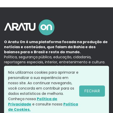
O Aratu On é uma plataforma focada na produção de
notícias e conteúdos, que falam da Bahia e dos
baianos para o Brasil e resto do mundo.
Política, segurança pública, educação, cidadania,
reportagens especiais, interior, entretenimento e cultura.
Aqui, tudo vira notícia e a notícia é no tempo presente,
com a credibilidade do
Grupo Aratu.
Nós utilizamos cookies para aprimorar e
Grupo Aratu
Política de privacidade
Anuncie conosco
personalizar a sua experiência em
nosso site. Ao continuar navegando,
você concorda em contribuir para os
FECHAR
dados estatísticos de melhoria.
Siga-nos
Conheça nossa
Política de
Privacidade
e consulte nossa
Política
de Cookies.