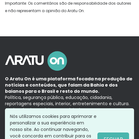
Importante: Os comentários são de responsabilidade dos autores
e não representam a opinião do Aratu On.
O Aratu On é uma plataforma focada na produção de
notícias e conteúdos, que falam da Bahia e dos
baianos para o Brasil e resto do mundo.
Política, segurança pública, educação, cidadania,
reportagens especiais, interior, entretenimento e cultura.
Aqui, tudo vira notícia e a notícia é no tempo presente,
com a credibilidade do
Grupo Aratu.
Nós utilizamos cookies para aprimorar e
Grupo Aratu
Política de privacidade
Anuncie conosco
personalizar a sua experiência em
nosso site. Ao continuar navegando,
você concorda em contribuir para os