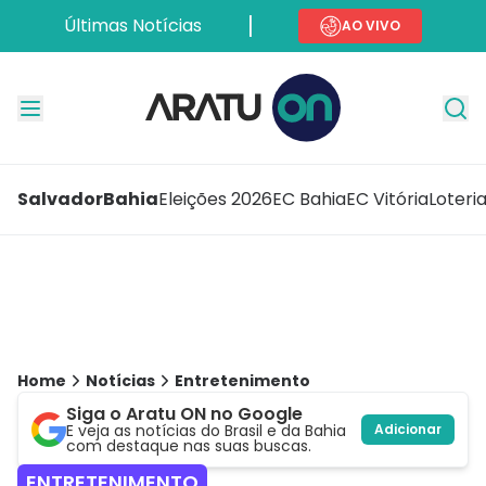
Últimas Notícias
AO VIVO
Salvador
Bahia
Eleições 2026
EC Bahia
EC Vitória
Loteri
Home
Notícias
Entretenimento
Siga o Aratu ON no Google
E veja as notícias do Brasil e da Bahia
Adicionar
com destaque nas suas buscas.
ENTRETENIMENTO