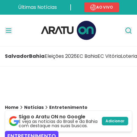
Últimas Notícias
AO VIVO
Salvador
Bahia
Eleições 2026
EC Bahia
EC Vitória
Loteri
Home
Notícias
Entretenimento
Siga o Aratu ON no Google
E veja as notícias do Brasil e da Bahia
Adicionar
com destaque nas suas buscas.
ENTRETENIMENTO