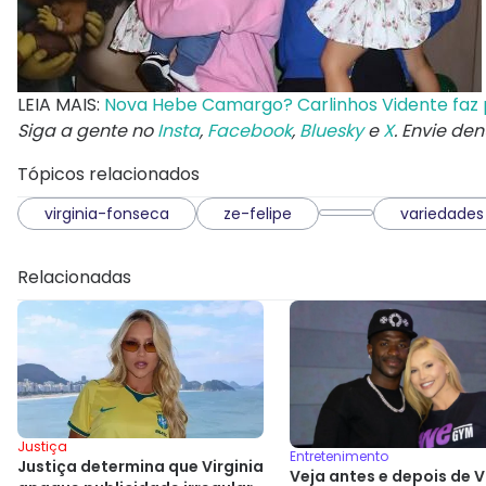
LEIA MAIS:
Nova Hebe Camargo? Carlinhos Vidente faz p
Siga a gente no
Insta
,
Facebook
,
Bluesky
e
X
. Envie de
Tópicos relacionados
virginia-fonseca
ze-felipe
variedades
Relacionadas
Justiça
Entretenimento
Justiça determina que Virginia
Veja antes e depois de Vi