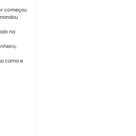
tor começou
e mandou
cado na
nheiro,
 na cama e