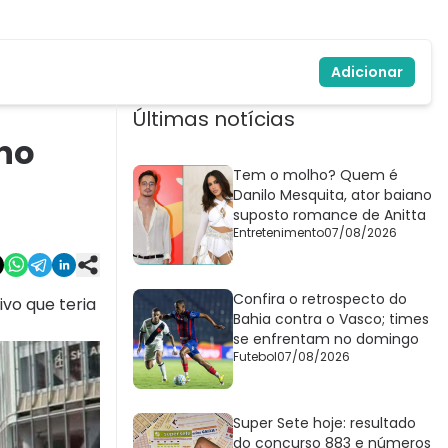
Adicionar
Últimas notícias
ino
Tem o molho? Quem é
Danilo Mesquita, ator baiano
suposto romance de Anitta
Entretenimento
07/08/2026
Confira o retrospecto do
ivo que teria
Bahia contra o Vasco; times
se enfrentam no domingo
Futebol
07/08/2026
Super Sete hoje: resultado
do concurso 883 e números