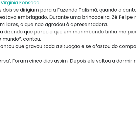
Virginia Fonseca
s dois se dirigiam para a Fazenda Talismã, quando o can
 já estava embriagado. Durante uma brincadeira, Zé Felip
amiliares, o que não agradou à apresentadora.
eira dizendo que parecia que um marimbondo tinha me pi
o mundo”, contou.
ontou que gravou toda a situação e se afastou do compa
ersa’. Foram cinco dias assim. Depois ele voltou a dormir