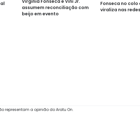
Virginia Fonseca e Vini Jr.
al
Fonseca no colo d
assumem reconciliação com
viraliza nas rede
beijo em evento
ão representam a opinião do Aratu On.