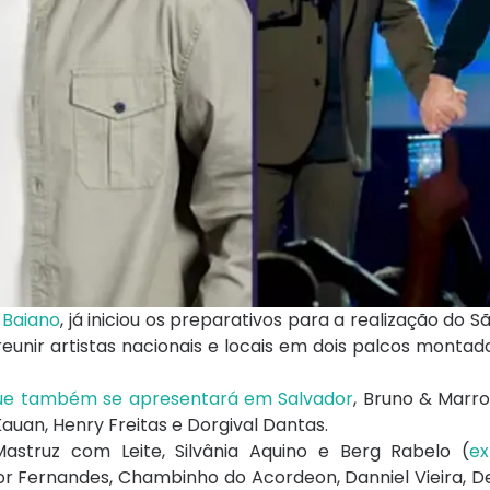
o
Baiano
, já iniciou os preparativos para a realização do S
 reunir artistas nacionais e locais em dois palcos monta
que também se apresentará em Salvador
,
Bruno & Marr
Kauan
,
Henry Freitas
e
Dorgival Dantas
.
Mastruz com Leite
,
Silvânia Aquino
e
Berg Rabelo
(
ex
or Fernandes
,
Chambinho do Acordeon
,
Danniel Vieira
,
De