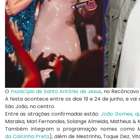
O
município de Santo Antônio de Jesus
, no Recôncav
A festa acontece entre os dias 19 e 24 de junho, e vai
São João, no centro.
Entre as atrações confirmadas estão:
João Gomes
, 
Maraisa
,
Mari Fernandes
,
Solange Almeida
,
Matheus & 
Também integram a programação nomes como
da
Calcinha Preta
), além de
Mestrinho
,
Toque Dez
,
Vit