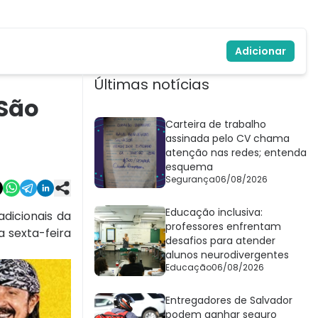
Adicionar
Últimas notícias
 São
Carteira de trabalho
assinada pelo CV chama
atenção nas redes; entenda
esquema
Segurança
06/08/2026
Educação inclusiva:
dicionais da
professores enfrentam
a sexta-feira
desafios para atender
alunos neurodivergentes
Educação
06/08/2026
Entregadores de Salvador
podem ganhar seguro