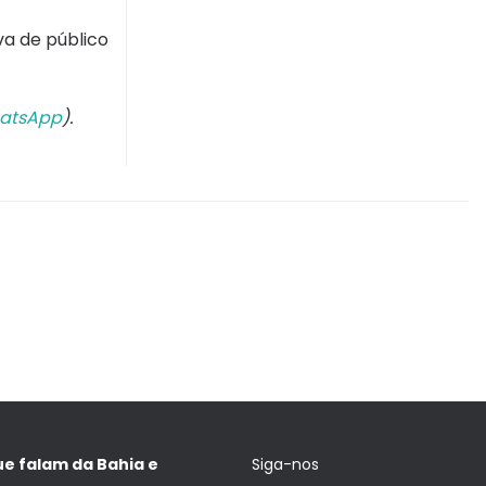
va de público
atsApp
).
ue falam da Bahia e
Siga-nos