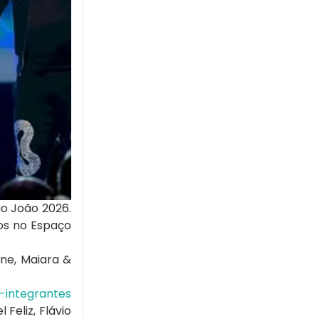
ão João 2026.
dos no Espaço
one
,
Maiara &
-integrantes
l Feliz
,
Flávio