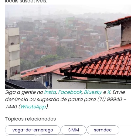
locais suscetíveis.
Siga a gente no
Insta
,
Facebook
,
Bluesky
e
X
. Envie
denúncia ou sugestão de pauta para (71) 99940 –
7440 (
WhatsApp
).
Tópicos relacionados
vaga-de-emprego
SIMM
semdec