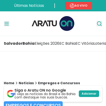
Últimas Notícias
AO VIVO
Salvador
Bahia
Eleições 2026
EC Bahia
EC Vitória
Loteri
Home
Notícias
Empregos e Concursos
Siga o Aratu ON no Google
E veja as notícias do Brasil e da Bahia
Adicionar
com destaque nas suas buscas.
EMPREGOS E CONCURSOS