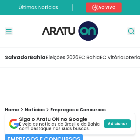
Últimas Notícias
AO VIVO
Salvador
Bahia
Eleições 2026
EC Bahia
EC Vitória
Loteri
Home
Notícias
Empregos e Concursos
Siga o Aratu ON no Google
E veja as notícias do Brasil e da Bahia
Adicionar
com destaque nas suas buscas.
EMPREGOS E CONCURSOS