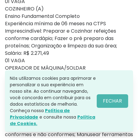
01 VAGA
COZINHEIRO (A)
Ensino Fundamental Completo
Experiência mínima de 06 meses na CTPS
Imprescindível: Preparar e Cozinhar refeições
conforme cardápio; Fazer o pré preparo das
proteínas; Organização e limpeza da sua área;
Salário: R$ 2.271,49
01 VAGA
OPERADOR DE MÁQUINA/SOLDAR
Ensino Médio Completo
Nós utilizamos cookies para aprimorar e
Experiência mínima de 06 meses na CTPS
personalizar a sua experiência em
Imprescindível: Auxiliar no processo de produção e
nosso site. Ao continuar navegando,
fabricação; Auxiliar na montagem, embalagem,
você concorda em contribuir para os
FECHAR
dados estatísticos de melhoria.
armazenamento, organização, descarte e
Conheça nossa
Política de
transporte de produtos e ferramentas; Inserir
Privacidade
e consulte nossa
Política
matéria prima na máquina; Iniciar produção;
de Cookies.
Abastecer e alimentar Máquinas; Separar materiais
conformes e não conformes; Manusear ferramentas