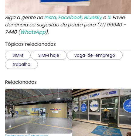
Siga a gente no
Insta
,
Facebook
,
Bluesky
e
X
. Envie
denúncia ou sugestão de pauta para (71) 99940 –
7440 (
WhatsApp
).
Tópicos relacionados
SIMM
SIMM hoje
vaga-de-emprego
trabalho
Relacionadas
Empregos e Concursos