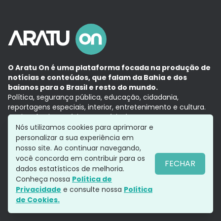
O Aratu On é uma plataforma focada na produção de
notícias e conteúdos, que falam da Bahia e dos
baianos para o Brasil e resto do mundo.
Política, segurança pública, educação, cidadania,
reportagens especiais, interior, entretenimento e cultura.
Aqui, tudo vira notícia e a notícia é no tempo presente,
com a credibilidade do
Grupo Aratu.
Nós utilizamos cookies para aprimorar e
Grupo Aratu
Política de privacidade
Anuncie conosco
personalizar a sua experiência em
nosso site. Ao continuar navegando,
você concorda em contribuir para os
FECHAR
dados estatísticos de melhoria.
Siga-nos
Conheça nossa
Política de
Privacidade
e consulte nossa
Política
de Cookies.