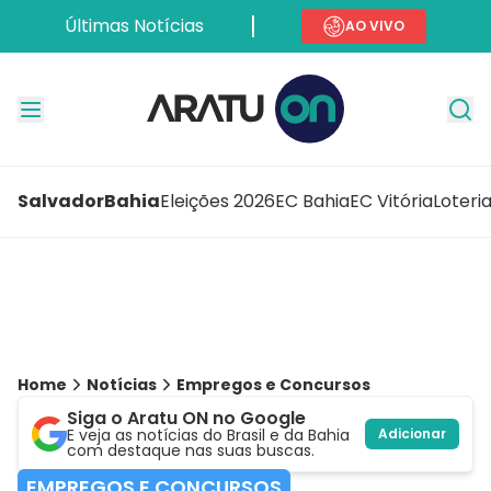
Últimas Notícias
AO VIVO
Salvador
Bahia
Eleições 2026
EC Bahia
EC Vitória
Loteri
Home
Notícias
Empregos e Concursos
Siga o Aratu ON no Google
E veja as notícias do Brasil e da Bahia
Adicionar
com destaque nas suas buscas.
EMPREGOS E CONCURSOS