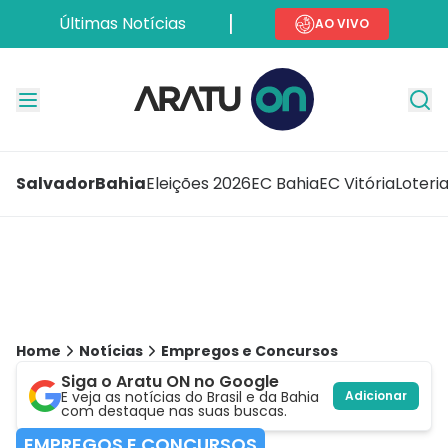
Últimas Notícias
AO VIVO
Salvador
Bahia
Eleições 2026
EC Bahia
EC Vitória
Loteri
Home
Notícias
Empregos e Concursos
Siga o Aratu ON no Google
E veja as notícias do Brasil e da Bahia
Adicionar
com destaque nas suas buscas.
EMPREGOS E CONCURSOS