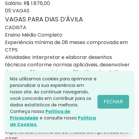
Salário: R$ 1.876,00
05 VAGAS
VAGAS PARA DIAS D’ÁVILA
CADISTA
Ensino Médio Completo
Experiência mínima de 06 meses comprovada em
CTPS
Atividades: Interpretar e elaborar desenhos
técnicos conforme normas aplicáveis, desenvolver
desenhos 2D e modelagem 3D utilizando o Software
Nós utilizamos cookies para aprimorar e
Solidworks.
personalizar a sua experiência em
Imprescindível: Curso AUTOCAD ou sistemas
nosso site. Ao continuar navegando,
pertinentes a função
você concorda em contribuir para os
FECHAR
Vaga temporária
dados estatísticos de melhoria.
01 VAGA
Conheça nossa
Política de
MOTORISTA DE ÔNIBUS
Privacidade
e consulte nossa
Política
Ensino Médio Completo
de Cookies.
Experiência mínima de 06 meses comprovada em